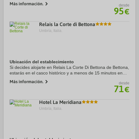
San Bevignate y Cantine Giorgio Lungarotti. Además, este
Más información.
desde
residence de interés histórico se ...
95
€
Relais la Corte di Bettona
Umbría, Italia.
Ubicación del establecimiento
Si decides alojarte en Relais La Corte Di Bettona de Bettona,
estarás en el casco histórico y a menos de 15 minutos en
coche de Basílica de Santa María de los Ángeles y Museo
Más información.
desde
del vino Fondazione ...
71
€
Hotel La Meridiana
Umbría, Italia.