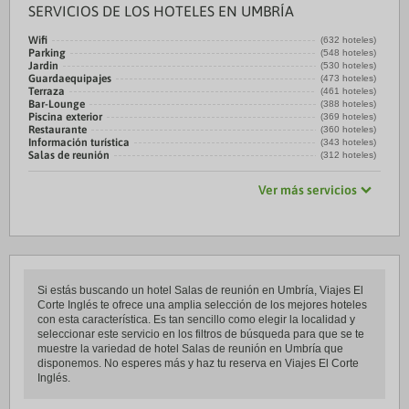
SERVICIOS DE LOS HOTELES EN UMBRÍA
Wifi
(632 hoteles)
Parking
(548 hoteles)
Jardin
(530 hoteles)
Guardaequipajes
(473 hoteles)
Terraza
(461 hoteles)
Bar-Lounge
(388 hoteles)
Piscina exterior
(369 hoteles)
Restaurante
(360 hoteles)
Información turística
(343 hoteles)
Salas de reunión
(312 hoteles)
Ver más servicios
Si estás buscando un hotel Salas de reunión en Umbría, Viajes El
Corte Inglés te ofrece una amplia selección de los mejores hoteles
con esta característica. Es tan sencillo como elegir la localidad y
seleccionar este servicio en los filtros de búsqueda para que se te
muestre la variedad de hotel Salas de reunión en Umbría que
disponemos. No esperes más y haz tu reserva en Viajes El Corte
Inglés.