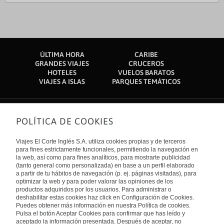
ÚLTIMA HORA
CARIBE
GRANDES VIAJES
CRUCEROS
HOTELES
VUELOS BARATOS
VIAJES A ISLAS
PARQUES TEMÁTICOS
POLÍTICA DE COOKIES
Sobre nosotros
Quiénes somos
Viajes El Corte Inglés S.A. utiliza cookies propias y de terceros
Financiación
Enlaces de interés
para fines estrictamente funcionales, permitiendo la navegación en
Sostenibilidad
la web, así como para fines analíticos, para mostrarte publicidad
Turismo accesible
(tanto general como personalizada) en base a un perfil elaborado
Guías de viaje
Tarjeta El Corte Inglés
a partir de tu hábitos de navegación (p. ej. páginas visitadas), para
Catálogos
Trabaja con nosotros
Internacional
optimizar la web y para poder valorar las opiniones de los
Auto check-in
El Corte Inglés
productos adquiridos por los usuarios. Para administrar o
Condiciones Generales
Canal Ético
deshabilitar estas cookies haz click en Configuración de Cookies.
Política de privacidad
España
Política de cookies
Puedes obtener más información en nuestra Política de cookies.
Accesibilidad
Pulsa el botón Aceptar Cookies para confirmar que has leído y
Empresas/ Grupos
aceptado la información presentada. Después de aceptar, no