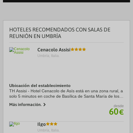
HOTELES RECOMENDADOS CON SALAS DE
REUNIÓN EN UMBRÍA
Cenacolo Assisi
Umbría, Italia.
Ubicación del establecimiento
TH Assisi - Hotel Cenacolo de Asís está en una zona rural, a
solo 5 minutos en coche de Basílica de Santa María de los
Ángeles y Basílica Papal de San Francisco de Asís. Además,
Más información.
desde
este hotel de 4 estrellas ...
60
€
Ilgo
Umbría, Italia.