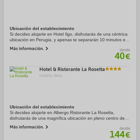
Ubicación del establecimiento
Si decides alojarte en Hotel Ilgo, disfrutarás de una céntrica
ubicación en Perugia, y apenas te separarán 10 minutos en
coche de Rocca Paolina y Galería Nacional de Umbria
Más información.
desde
(Galleria Nazionale ...
40
€
Hotel & Ristorante La Rosetta
Umbría, Italia.
Ubicación del establecimiento
Si decides alojarte en Albergo Ristorante La Rosetta,
disfrutarás de una magnífica ubicación en pleno centro de
Perugia, a solo unos pasos de Corso Vannucci y Museo
Más información.
desde
delle Porte e delle Mura Urbiche. ...
144
€