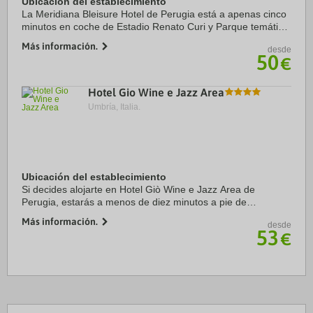
Ubicación del establecimiento
La Meridiana Bleisure Hotel de Perugia está a apenas cinco
minutos en coche de Estadio Renato Curi y Parque temático
Città della Domenica. Además, este hotel para familias se
Más información.
desde
encuentra a 8,8 km de Rocca ...
50
€
Hotel Gio Wine e Jazz Area
Umbría, Italia.
Ubicación del establecimiento
Si decides alojarte en Hotel Giò Wine e Jazz Area de
Perugia, estarás a menos de diez minutos a pie de
Universidad de Perugia y Oratorio de San Bernardino.
Más información.
desde
Además, este hotel se encuentra a 23,2 km de Lago ...
53
€