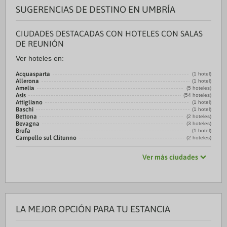
SUGERENCIAS DE DESTINO EN UMBRÍA
CIUDADES DESTACADAS CON HOTELES CON SALAS
DE REUNIÓN
Ver hoteles en:
Acquasparta
(1 hotel)
Allerona
(1 hotel)
Amelia
(5 hoteles)
Asis
(54 hoteles)
Attigliano
(1 hotel)
Baschi
(1 hotel)
Bettona
(2 hoteles)
Bevagna
(3 hoteles)
Brufa
(1 hotel)
Campello sul Clitunno
(2 hoteles)
Ver más ciudades
LA MEJOR OPCIÓN PARA TU ESTANCIA