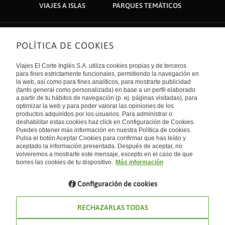
VIAJES A ISLAS
PARQUES TEMÁTICOS
POLÍTICA DE COOKIES
Sobre nosotros
Quiénes somos
Viajes El Corte Inglés S.A. utiliza cookies propias y de terceros
Financiación
Enlaces de interés
para fines estrictamente funcionales, permitiendo la navegación en
Sostenibilidad
la web, así como para fines analíticos, para mostrarte publicidad
Turismo accesible
(tanto general como personalizada) en base a un perfil elaborado
Guías de viaje
Tarjeta El Corte Inglés
a partir de tu hábitos de navegación (p. ej. páginas visitadas), para
Catálogos
Trabaja con nosotros
Internacional
optimizar la web y para poder valorar las opiniones de los
Auto check-in
El Corte Inglés
productos adquiridos por los usuarios. Para administrar o
Condiciones Generales
Canal Ético
deshabilitar estas cookies haz click en Configuración de Cookies.
Política de privacidad
España
Política de cookies
Puedes obtener más información en nuestra Política de cookies.
Accesibilidad
Pulsa el botón Aceptar Cookies para confirmar que has leído y
Empresas/ Grupos
aceptado la información presentada. Después de aceptar, no
Visita nuestro blog
volveremos a mostrarte este mensaje, excepto en el caso de que
borres las cookies de tu dispositivo.
Más información
Blog de Viajes el Corte inglés
Configuración de cookies
RECHAZARLAS TODAS