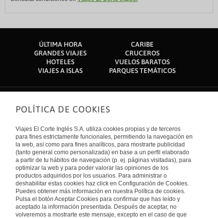
ÚLTIMA HORA
CARIBE
GRANDES VIAJES
CRUCEROS
HOTELES
VUELOS BARATOS
VIAJES A ISLAS
PARQUES TEMÁTICOS
POLÍTICA DE COOKIES
Sobre nosotros
Quiénes somos
Viajes El Corte Inglés S.A. utiliza cookies propias y de terceros
Financiación
Enlaces de interés
para fines estrictamente funcionales, permitiendo la navegación en
Sostenibilidad
la web, así como para fines analíticos, para mostrarte publicidad
Turismo accesible
(tanto general como personalizada) en base a un perfil elaborado
Guías de viaje
Tarjeta El Corte Inglés
a partir de tu hábitos de navegación (p. ej. páginas visitadas), para
Catálogos
Trabaja con nosotros
Internacional
optimizar la web y para poder valorar las opiniones de los
Auto check-in
El Corte Inglés
productos adquiridos por los usuarios. Para administrar o
Condiciones Generales
Canal Ético
deshabilitar estas cookies haz click en Configuración de Cookies.
Política de privacidad
España
Política de cookies
Puedes obtener más información en nuestra Política de cookies.
Accesibilidad
Pulsa el botón Aceptar Cookies para confirmar que has leído y
Empresas/ Grupos
aceptado la información presentada. Después de aceptar, no
Visita nuestro blog
volveremos a mostrarte este mensaje, excepto en el caso de que