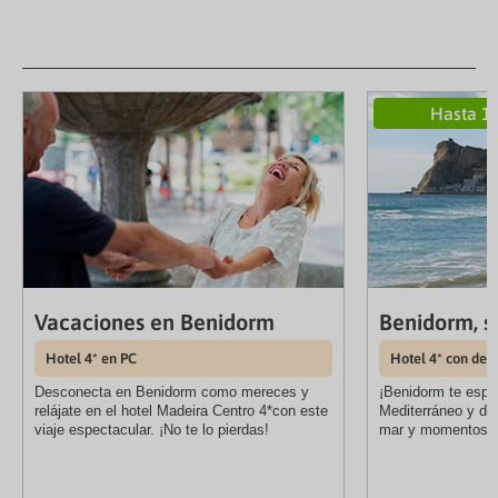
Hasta 1
Vacaciones en Benidorm
Benidorm, s
Hotel 4* en PC
Hotel 4* con des
Desconecta en Benidorm como mereces y
¡Benidorm te esper
relájate en el hotel Madeira Centro 4*con este
Mediterráneo y dis
viaje espectacular. ¡No te lo pierdas!
mar y momentos in