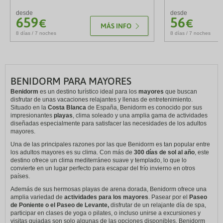
desde
desde
659
56
€
€
MÁS INFO
8 días / 7 noches
8 días / 7 noches
BENIDORM PARA MAYORES
Benidorm
es un destino turístico ideal para los
mayores
que buscan
disfrutar de unas vacaciones relajantes y llenas de entretenimiento.
Situado en la
Costa Blanca
de España, Benidorm es conocido por sus
impresionantes
playas
, clima soleado y una amplia gama de actividades
diseñadas especialmente para satisfacer las necesidades de los adultos
mayores.
Una de las principales razones por las que Benidorm es tan popular entre
los adultos mayores es su clima. Con más de
300 días de sol al año
, este
destino ofrece un clima mediterráneo suave y templado, lo que lo
convierte en un lugar perfecto para escapar del frío invierno en otros
países.
Además de sus hermosas playas de arena dorada, Benidorm ofrece una
amplia variedad de
actividades para los mayores
. Pasear por el
Paseo
de Poniente o el Paseo de Levante,
disfrutar de un relajante día de spa,
participar en clases de yoga o pilates, o incluso unirse a excursiones y
visitas guiadas son solo algunas de las opciones disponibles. Benidorm