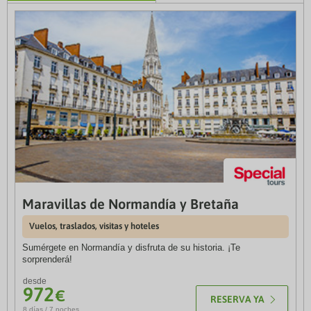
Maravillas de Normandía y Bretaña
Suiza al completo
Vuelos, traslados, visitas y hoteles
Vuelos, traslados, visitas, guías y hoteles 3 y 4*
Sumérgete en Normandía y disfruta de su historia. ¡Te
Recorre Suiza y descubre la belleza de sus lagos, montañas y
sorprenderá!
ciudades emblemáticas en una experiencia única llena de
naturaleza y tradición.
desde
972
€
desde
RESERVA YA
2.146
€
8 días / 7 noches
RESERVA YA