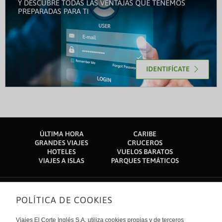
Y DESCUBRE TODAS LAS VENTAJAS QUE TENEMOS
PREPARADAS PARA TI
IDENTIFÍCATE
ÚLTIMA HORA
CARIBE
GRANDES VIAJES
CRUCEROS
HOTELES
VUELOS BARATOS
VIAJES A ISLAS
PARQUES TEMÁTICOS
POLÍTICA DE COOKIES
Sobre nosotros
Quiénes somos
Viajes El Corte Inglés S.A. utiliza cookies propias y de terceros