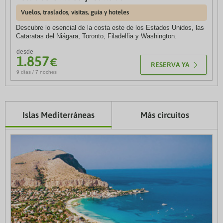
730
€
6 días / 5 noches
Vuelos, traslados, visitas, guía y hoteles
Rincones del sur de Francia
Descubre lo esencial de la costa este de los Estados Unidos, las
Vuelos, traslados, visitas, guía y hoteles
desde
Cataratas del Niágara, Toronto, Filadelfia y Washington.
2.025
€
7 días / 6 noches
desde
1.857
€
RESERVA YA
9 días / 7 noches
Islas Mediterráneas
Más circuitos
10% de descuento