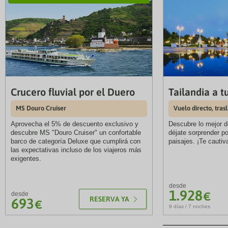
Crucero fluvial por el Duero
Tailandia a t
MS Douro Cruiser
Vuelo directo, trasl
Aprovecha el 5% de descuento exclusivo y
Descubre lo mejor de
descubre MS "Douro Cruiser" un confortable
déjate sorprender po
barco de categoría Deluxe que cumplirá con
paisajes. ¡Te cautiv
las expectativas incluso de los viajeros más
exigentes.
desde
1.928
€
desde
RESERVA YA
693
€
9 días / 7 noches