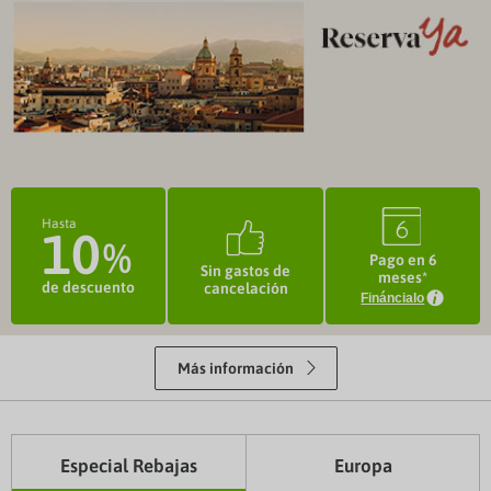
3
©
Hasta
10
Pago en 6
Sin gastos de
meses*
de descuento
cancelación
Fináncialo
k
Más información
Especial Rebajas
Europa