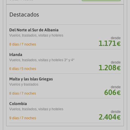
8 días / 7 noches
Destacados
Hasta 10% de descuento
Del Norte al Sur de Albania
Turquía
Vuelos, traslados, visitas y hoteles
desde
Vuelo, traslados, guía y hotel
1.171
€
desde
8 días / 7 noches
946
€
9 días / 8 noches
Irlanda
Malta e isla de Gozo
Vuelos, traslados, visitas y hoteles 3* y 4*
desde
Vuelos, traslados, visitas y hoteles
1.208
€
desde
6 días / 5 noches
179
€
8 días / 7 noches
Malta y las Islas Griegas
Alsacia, Selva Negra y Rin
Vuelos y traslados
desde
Vuelos, hoteles 3*, visitas y guía
606
€
desde
8 días / 7 noches
1.349
€
8 días / 7 noches
Colombia
Noruega
Vuelos, traslados, visitas y hoteles
desde
Vuelos, traslados, visitas y hoteles 3* y 4*
2.404
€
desde
9 días / 7 noches
1.814
€
8 días / 7 noches