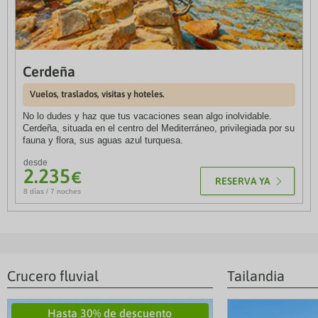
Vuelos, traslados, visitas y hoteles
desde
1.296
€
8 días / 7 noches
Bretaña y Normandía
Cerdeña
Vuelos, traslados, visitas y hoteles 4*
desde
1.899
€
8 días / 7 noches
Vuelos, traslados, visitas y hoteles.
No lo dudes y haz que tus vacaciones sean algo inolvidable.
Bellezas de Suiza
Cerdeña, situada en el centro del Mediterráneo, privilegiada por su
Vuelos, traslados, visitas y hoteles
desde
fauna y flora, sus aguas azul turquesa.
1.569
€
7 días / 6 noches
desde
2.235
€
RESERVA YA
8 días / 7 noches
Crucero fluvial
Tailandia
Hasta 30% de descuento