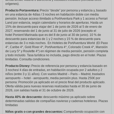
orígenes).
Producto Portaventura:
Precio “desde” por persona y estancia y, basado
en una estancia de 4días / 3 noches en habitación doble con media
pensión. Incluye acceso ilimitado a PortAventura Park y 1 acceso a Ferrari
Land por estancia, según calendario y horarios de aperturas. Hasta un
15% de descuento para viajar del 1 de junio de 2026 al 5 de enero de
2027, reservando del 1 de junio al 31 de julio de 2026 (excepto el
hotel Ponient Marinada que es del 8 de junio al 30 de junio). 10 % de
descuento para estancias de 1 y 2 noches y 15 % de descuento para
estancias de 3 o más noches. En Hoteles de PortAventura World (El Paso
4*, Caribe 4*, Gold River 4*, PortAventura 4*, Colorado Creek 4*, Mansión
de Lucy 5* y Roulette 4*) en régimen de media pensión, pensión completa
y todo incluido. Tasa turística no incluida, pago directo en el hotel. Plazas
limitadas. Consulta condiciones.
Producto Disney:
Precio de referencia por persona y estancia basado en
3 noches/ 4 días de entradas, en habitación ocupada por 2 adultos y 2
niños (entre 3 y 11 años). Con vuelos Madrid – Paris – Madrid, traslados
aeropuerto – hotel - aeropuerto, media pensión plus. Hasta 250€ por
persona: Promoción ya aplicado en el precio final del producto aplicado.
Oferta válida para nuevas reservas realizadas hasta el 30 de junio de
2026, con salidas hasta el 31 de octubre de 2026.
Hasta 40% de descuento:
descuento máximo ya aplicado sobre
determinadas salidas de compañías navieras y cadenas hoteleras. Plazas
limitadas
Niños gratis o con grandes descuentos:
Compartiendo ocupación con