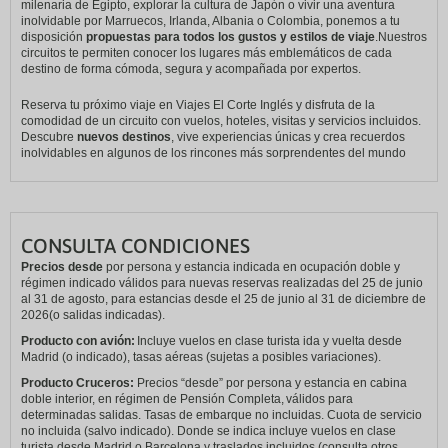
milenaria de Egipto, explorar la cultura de Japón o vivir una aventura
inolvidable por Marruecos, Irlanda, Albania o Colombia, ponemos a tu
disposición
propuestas para todos los gustos y estilos de viaje
.Nuestros
circuitos te permiten conocer los lugares más emblemáticos de cada
destino de forma cómoda, segura y acompañada por expertos.
Reserva tu próximo viaje en Viajes El Corte Inglés y disfruta de la
comodidad de un circuito con vuelos, hoteles, visitas y servicios incluidos.
Descubre
nuevos destinos
, vive experiencias únicas y crea recuerdos
inolvidables en algunos de los rincones más sorprendentes del mundo
CONSULTA CONDICIONES
Precios desde
por persona y estancia indicada en ocupación doble y
régimen indicado válidos para nuevas reservas realizadas del 25 de junio
al 31 de agosto, para estancias desde el 25 de junio al 31 de diciembre de
2026(o salidas indicadas).
Producto con avión:
Incluye vuelos en clase turista ida y vuelta desde
Madrid (o indicado), tasas aéreas (sujetas a posibles variaciones).
Producto Cruceros:
Precios “desde” por persona y estancia en cabina
doble interior, en régimen de Pensión Completa, válidos para
determinadas salidas. Tasas de embarque no incluidas. Cuota de servicio
no incluida (salvo indicado). Donde se indica incluye vuelos en clase
turista desde Madrid o Barcelona y traslados incluidos (consulta otros