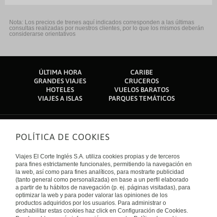
Nota: Los precios de trenes aquí indicados corresponden a las últimas
consultas realizadas por nuestros clientes, por lo que los mismos deberán
considerarse orientativos
ÚLTIMA HORA
CARIBE
GRANDES VIAJES
CRUCEROS
HOTELES
VUELOS BARATOS
VIAJES A ISLAS
PARQUES TEMÁTICOS
POLÍTICA DE COOKIES
Sobre nosotros
Quiénes somos
Viajes El Corte Inglés S.A. utiliza cookies propias y de terceros
Financiación
Enlaces de interés
para fines estrictamente funcionales, permitiendo la navegación en
Sostenibilidad
la web, así como para fines analíticos, para mostrarte publicidad
Turismo accesible
(tanto general como personalizada) en base a un perfil elaborado
Guías de viaje
Tarjeta El Corte Inglés
a partir de tu hábitos de navegación (p. ej. páginas visitadas), para
Catálogos
Trabaja con nosotros
Internacional
optimizar la web y para poder valorar las opiniones de los
Auto check-in
El Corte Inglés
productos adquiridos por los usuarios. Para administrar o
Condiciones Generales
Canal Ético
deshabilitar estas cookies haz click en Configuración de Cookies.
Política de privacidad
España