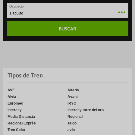
Ocupación
1 adulto
BUSCAR
Tipos de Tren
AVE
Altaria
Alvia
Avant
Euromed
IRYO
Intercity
Intercity torre del oro
Media Distancia
Regional
Regional Exprés
Talgo
Tren Celta
avlo