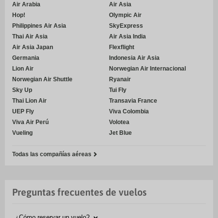
Air Arabia
Air Asia
Hop!
Olympic Air
Philippines Air Asia
SkyExpress
Thai Air Asia
Air Asia India
Air Asia Japan
Flexflight
Germania
Indonesia Air Asia
Lion Air
Norwegian Air Internacional
Norwegian Air Shuttle
Ryanair
Sky Up
Tui Fly
Thai Lion Air
Transavia France
UEP Fly
Viva Colombia
Viva Air Perú
Volotea
Vueling
Jet Blue
Todas las compañías aéreas
Preguntas frecuentes de vuelos
¿Cómo reservar un vuelo?