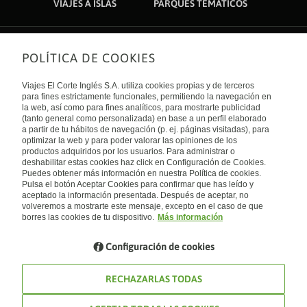
VIAJES A ISLAS
PARQUES TEMÁTICOS
POLÍTICA DE COOKIES
Sobre nosotros
Quiénes somos
Viajes El Corte Inglés S.A. utiliza cookies propias y de terceros
Financiación
Enlaces de interés
para fines estrictamente funcionales, permitiendo la navegación en
Sostenibilidad
la web, así como para fines analíticos, para mostrarte publicidad
Turismo accesible
(tanto general como personalizada) en base a un perfil elaborado
Guías de viaje
Tarjeta El Corte Inglés
a partir de tu hábitos de navegación (p. ej. páginas visitadas), para
Catálogos
Trabaja con nosotros
Internacional
optimizar la web y para poder valorar las opiniones de los
Auto check-in
El Corte Inglés
productos adquiridos por los usuarios. Para administrar o
Condiciones Generales
Canal Ético
Política de privacidad
España
deshabilitar estas cookies haz click en Configuración de Cookies.
Política de cookies
Puedes obtener más información en nuestra Política de cookies.
Accesibilidad
Pulsa el botón Aceptar Cookies para confirmar que has leído y
Empresas/ Grupos
aceptado la información presentada. Después de aceptar, no
Visita nuestro blog
volveremos a mostrarte este mensaje, excepto en el caso de que
borres las cookies de tu dispositivo.
Más información
Blog de Viajes el Corte inglés
Configuración de cookies
RECHAZARLAS TODAS