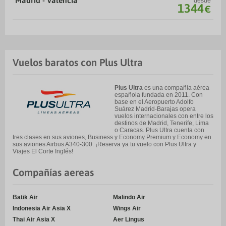
Madrid - Valencia
desde
1344
€
Vuelos baratos con Plus Ultra
Plus Ultra
es una compañía aérea
española fundada en 2011. Con
base en el Aeropuerto Adolfo
Suárez Madrid-Barajas opera
vuelos internacionales con entre los
destinos de Madrid, Tenerife, Lima
o Caracas. Plus Ultra cuenta con
tres clases en sus aviones, Business y Economy Premium y Economy en
sus aviones Airbus A340-300. ¡Reserva ya tu vuelo con Plus Ultra y
Viajes El Corte Inglés!
Compañías aereas
Batik Air
Malindo Air
Indonesia Air Asia X
Wings Air
Thai Air Asia X
Aer Lingus