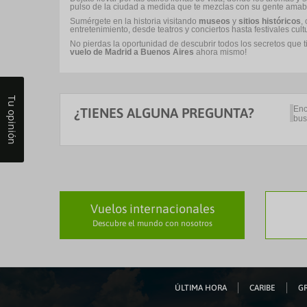
pulso de la ciudad a medida que te mezclas con su gente amab
Sumérgete en la historia visitando
museos
y
sitios históricos
,
entretenimiento, desde teatros y conciertos hasta festivales cult
No pierdas la oportunidad de descubrir todos los secretos que t
vuelo de Madrid a Buenos Aires
ahora mismo!
Tu opinión
Enc
¿TIENES ALGUNA PREGUNTA?
bus
Vuelos internacionales
Descubre el mundo con nosotros
ÚLTIMA HORA
CARIBE
GR