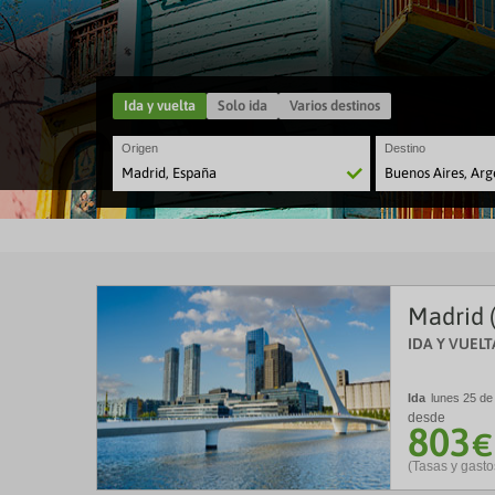
Ida y vuelta
Solo ida
Varios destinos
Origen
Destino
Madrid 
IDA Y VUELT
Ida
lunes 25 de
desde
803
€
(Tasas y gasto