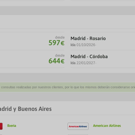
desde
Madrid - Rosario
597
€
Ida
01/10/2026
desde
Madrid - Córdoba
644
€
Ida
22/01/2027
 consultas realizadas por nuestros clientes, por lo que los mismos deberán considerarse ori
drid y Buenos Aires
Iberia
American Airlines