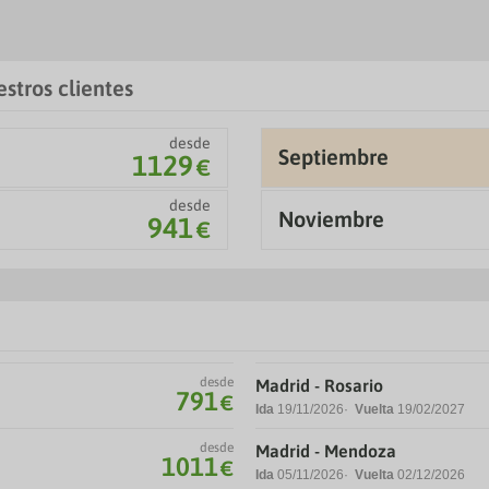
get
get
the
the
keyboard
keyboard
shortcuts
shortcuts
for
for
stros clientes
changing
changing
dates.
dates.
desde
Septiembre
1129
€
desde
Noviembre
941
€
desde
Madrid - Rosario
791
€
Ida
19/11/2026
Vuelta
19/02/2027
desde
Madrid - Mendoza
1011
€
Ida
05/11/2026
Vuelta
02/12/2026