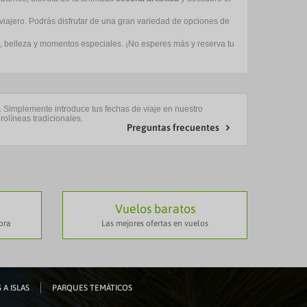
a viajero. Podrás disfrutar de una gran variedad de opciones de
es, belleza y momentos especiales. ¡No esperes más y reserva tu
. Simplemente introduce tus fechas de viaje en nuestro
olíneas tradicionales.
Preguntas frecuentes
Vuelos baratos
ora
Las mejores ofertas en vuelos
 A ISLAS
PARQUES TEMÁTICOS