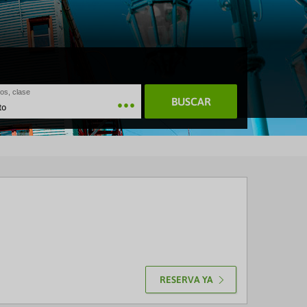
os, clase
BUSCAR
to
RESERVA YA