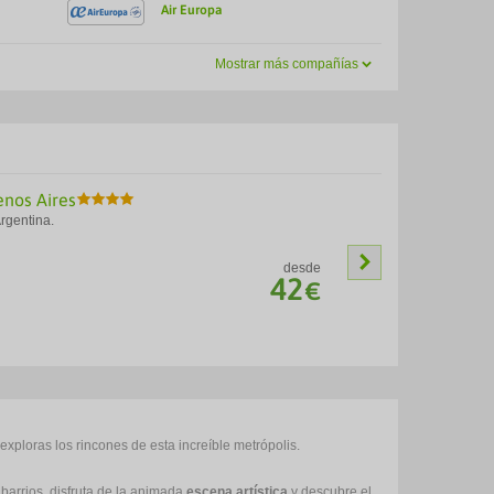
Air Europa
Mostrar más compañías
enos Aires
Hot
rgentina.
Buen
desde
42
€
exploras los rincones de esta increíble metrópolis.
 barrios, disfruta de la animada
escena artística
y descubre el