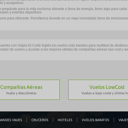
le y acogedora.
 o prepárate para la vida nocturna vibrante y llena de energía, tiene algo para cad
urales y eventos deportivos.
iene para ofrecerte. Permítenos llevarte en un viaje inolvidable lleno de emocion
uentra con Viajes El Corte Inglés los vuelos más baratos para multitud de destinos
cador de vuelos y accede a las mejores ofertas de compañías aéreas low cost y aer
Compañías Aéreas
Vuelos LowCost
Vuela y descúbrelas
Vuelas a bajo coste y última h
ANDES VIAJES
CRUCEROS
HOTELES
VUELOS BARATOS
VIAJES