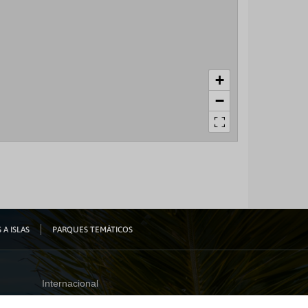
+
−
 A ISLAS
PARQUES TEMÁTICOS
Internacional