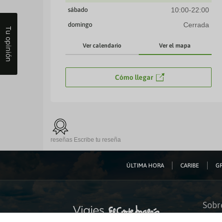
sábado
10:00-22:00
domingo
Cerrada
Tu opinión
Ver calendario
Ver el mapa
Cómo llegar
reseñas
Escribe tu reseña
ÚLTIMA HORA
CARIBE
GR
Sobr
Quiéne