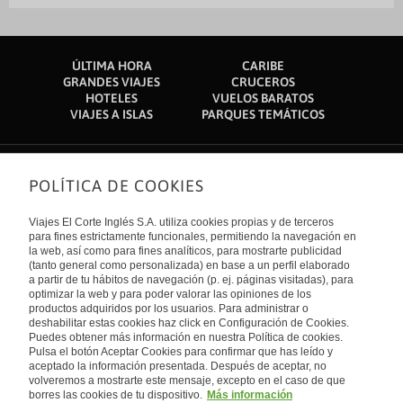
Hengifoss: 35 km
Centro de visitantes de Snaefellsstofa: 39,3 km
El aeropuerto más cercano se encuentra en Egilsstaðir (EGS): 2,3 km
ÚLTIMA HORA
CARIBE
GRANDES VIAJES
CRUCEROS
HOTELES
VUELOS BARATOS
VIAJES A ISLAS
PARQUES TEMÁTICOS
POLÍTICA DE COOKIES
Sobre nosotros
Quiénes somos
Viajes El Corte Inglés S.A. utiliza cookies propias y de terceros
Financiación
Enlaces de interés
para fines estrictamente funcionales, permitiendo la navegación en
Sostenibilidad
la web, así como para fines analíticos, para mostrarte publicidad
Turismo accesible
(tanto general como personalizada) en base a un perfil elaborado
Guías de viaje
Tarjeta El Corte Inglés
a partir de tu hábitos de navegación (p. ej. páginas visitadas), para
Catálogos
Trabaja con nosotros
Internacional
optimizar la web y para poder valorar las opiniones de los
Auto check-in
El Corte Inglés
productos adquiridos por los usuarios. Para administrar o
Condiciones Generales
Canal Ético
deshabilitar estas cookies haz click en Configuración de Cookies.
Política de privacidad
España
Política de cookies
Puedes obtener más información en nuestra Política de cookies.
Accesibilidad
Pulsa el botón Aceptar Cookies para confirmar que has leído y
Empresas/ Grupos
aceptado la información presentada. Después de aceptar, no
Visita nuestro blog
volveremos a mostrarte este mensaje, excepto en el caso de que
borres las cookies de tu dispositivo.
Más información
Blog de Viajes el Corte inglés