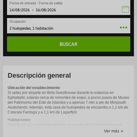
Fecha de entrada · Fecha de salida
·
Ocupación
2 huéspedes, 1 habitación
BUSCAR
Descripción general
Ubicación del establecimiento
Si optas por alojarte en Birta Guesthouse durante tu estancia en
Egilsstaðir, estarás cerca de remontes de esquí, a pocos pasos de Museo
del Patrimonio del Este de Islandia y a apenas 7 min a pie de Minjasafn
Austurlands. Además, esta casa de huéspedes se encuentra a 1,1 km de
Catarata Fardaga y a 1,1 km de Lagarfljót.
Habitaciones
Disfruta de una agradable estancia en una de las 8 habitaciones con
televisión de pantalla plana. Aprovecha la cocina compartida para
Ver más
preparar tus propias comidas. Mantén el contacto con los tuyos gracias a