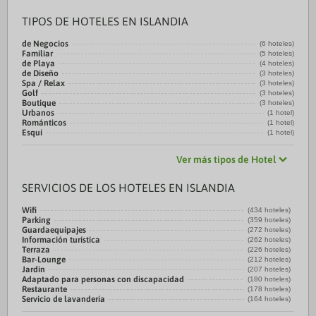
TIPOS DE HOTELES EN ISLANDIA
de Negocios
(6 hoteles)
Familiar
(5 hoteles)
de Playa
(4 hoteles)
de Diseño
(3 hoteles)
Spa / Relax
(3 hoteles)
Golf
(3 hoteles)
Boutique
(3 hoteles)
Urbanos
(1 hotel)
Románticos
(1 hotel)
Esquí
(1 hotel)
Ver más tipos de Hotel
SERVICIOS DE LOS HOTELES EN ISLANDIA
Wifi
(434 hoteles)
Parking
(359 hoteles)
Guardaequipajes
(272 hoteles)
Información turística
(262 hoteles)
Terraza
(226 hoteles)
Bar-Lounge
(212 hoteles)
Jardin
(207 hoteles)
Adaptado para personas con discapacidad
(180 hoteles)
Restaurante
(178 hoteles)
Servicio de lavandería
(164 hoteles)