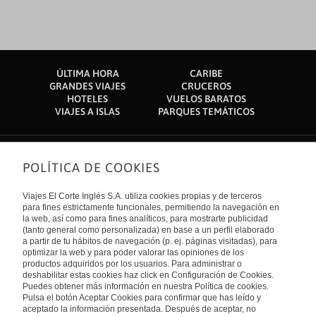
ÚLTIMA HORA
CARIBE
GRANDES VIAJES
CRUCEROS
HOTELES
VUELOS BARATOS
VIAJES A ISLAS
PARQUES TEMÁTICOS
POLÍTICA DE COOKIES
Sobre nosotros
Quiénes somos
Viajes El Corte Inglés S.A. utiliza cookies propias y de terceros
Financiación
Enlaces de interés
para fines estrictamente funcionales, permitiendo la navegación en
Sostenibilidad
la web, así como para fines analíticos, para mostrarte publicidad
Turismo accesible
(tanto general como personalizada) en base a un perfil elaborado
Guías de viaje
Tarjeta El Corte Inglés
a partir de tu hábitos de navegación (p. ej. páginas visitadas), para
Catálogos
Trabaja con nosotros
Internacional
optimizar la web y para poder valorar las opiniones de los
Auto check-in
El Corte Inglés
productos adquiridos por los usuarios. Para administrar o
Condiciones Generales
Canal Ético
deshabilitar estas cookies haz click en Configuración de Cookies.
Política de privacidad
España
Política de cookies
Puedes obtener más información en nuestra Política de cookies.
Accesibilidad
Pulsa el botón Aceptar Cookies para confirmar que has leído y
Empresas/ Grupos
aceptado la información presentada. Después de aceptar, no