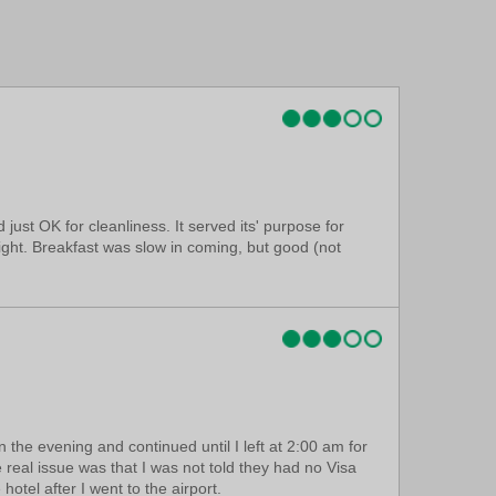
 6,3 km
just OK for cleanliness. It served its' purpose for
 night. Breakfast was slow in coming, but good (not
 in the evening and continued until I left at 2:00 am for
 real issue was that I was not told they had no Visa
otel after I went to the airport.