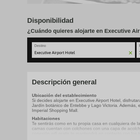
Disponibilidad
¿Cuándo quieres alojarte en Executive Air
Destino
N
fo
to
in
wi
Descripción general
th
ca
Ubicación del establecimiento
a
Si decides alojarte en Executive Airport Hotel, disfru
se
Jardín botánico de Entebbe y Lago Victoria. Además, e
a
Imperial Shopping Mall.
da
P
Habitaciones
th
Te sentirás como en tu propia casa en cualquiera de l
qu
camas cuentan con colchones con una capa de acolcha
m
conexión wifi gratis te mantendrá en contacto con los
k
está provisto de cabezal de ducha tipo lluvia y artículo