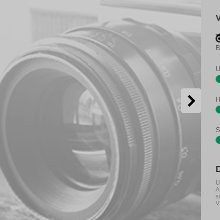
B
U
H
S
U
A
s
V