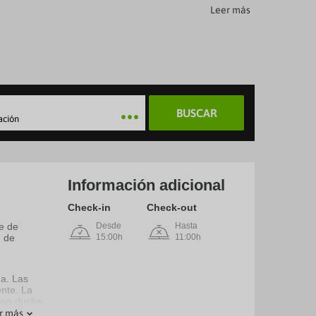
Leer más
BUSCAR
ación
Información adicional
Check-in
Check-out
he de
Desde
Hasta
m de
15:00h
11:00h
na. Las
nte. La
 con ducha
r más