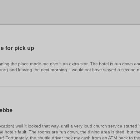
rport Hotel se encuentra en Entebbe (EBB-A. Internacional de Entebbe):
e for pick up
nning the place made me give it an extra star. The hotel is run down and 
e airport) and leaving the next morning. I would not have stayed a second
tebbe
 location( well it looked that way, until a very loud church service started
e hotels fault. The rooms are run down, the dining area is tired, but the
ar! Fortunately, the shuttle driver took my cash from an ATM back to the h