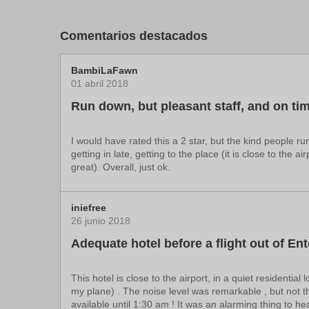
Mildmay Uganda Hospital: 25,4 km
Doctors' Hospital Sseguku: 26,4 km
Lake Victoria Serena Golf Resort & Spa: 28,4 km
Comentarios destacados
Catedral de Rubaga: 33,8 km
Parlamento de Buganda: 34,9 km
Munyonyo Martyrs' Shrine: 34,9 km
BambiLaFawn
El aeropuerto más práctico para llegar a Executive Ai
01 abril 2018
Run down, but pleasant staff, and on tim
I would have rated this a 2 star, but the kind people ru
getting in late, getting to the place (it is close to th
great). Overall, just ok.
iniefree
26 junio 2018
Adequate hotel before a flight out of En
This hotel is close to the airport, in a quiet residential
my plane) . The noise level was remarkable , but not th
available until 1:30 am ! It was an alarming thing to he