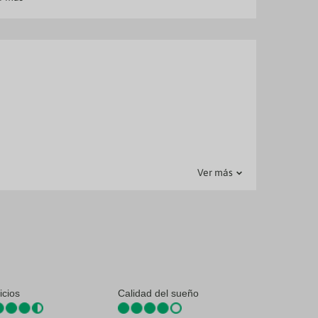
nada!
ntes del
s u otros
ones que
ce un
Ver más
icios
Calidad del sueño