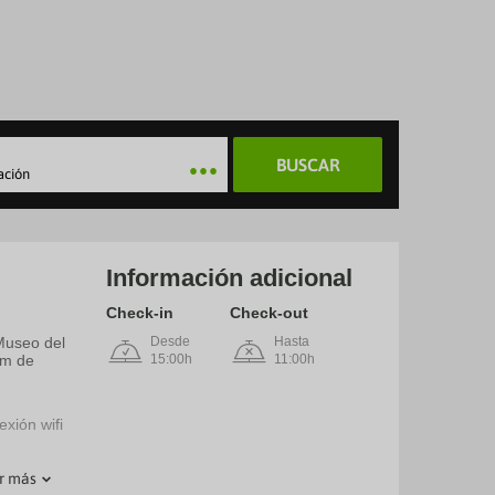
BUSCAR
ación
Información adicional
Check-in
Check-out
 Museo del
Desde
Hasta
km de
15:00h
11:00h
exión wifi
r más
), ¡no te