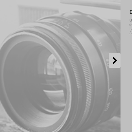
U
d
L
A