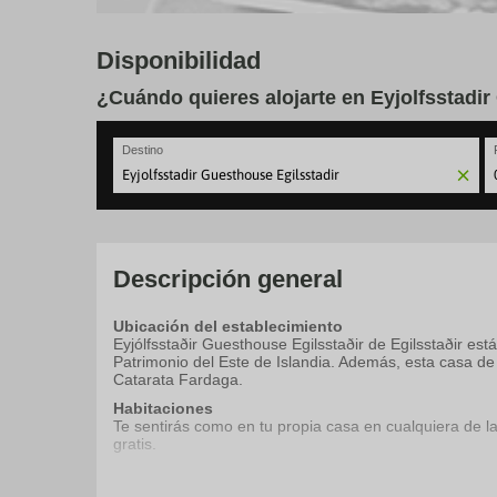
Disponibilidad
¿Cuándo quieres alojarte en Eyjolfsstadir
Destino
N
fo
to
in
wi
Descripción general
th
ca
Ubicación del establecimiento
a
Eyjólfsstaðir Guesthouse Egilsstaðir de Egilsstaðir e
se
Patrimonio del Este de Islandia. Además, esta casa d
a
Catarata Fardaga.
da
P
Habitaciones
th
Te sentirás como en tu propia casa en cualquiera de la
qu
gratis.
m
k
Servicios
to
Con jardín donde descansar y comodidades como conexión