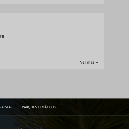
encia
re
Ver más
 A ISLAS
PARQUES TEMÁTICOS