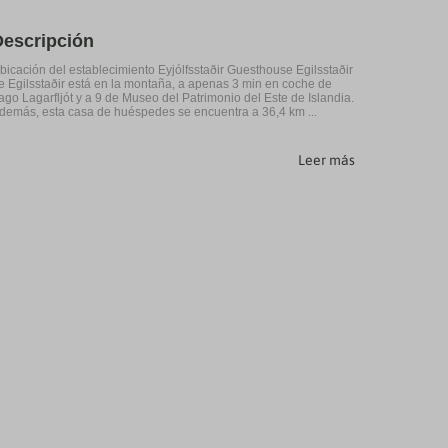
Descripción
bicación del establecimiento Eyjólfsstaðir Guesthouse Egilsstaðir
e Egilsstaðir está en la montaña, a apenas 3 min en coche de
ago Lagarfljót y a 9 de Museo del Patrimonio del Este de Islandia.
demás, esta casa de huéspedes se encuentra a 36,4 km ...
Leer más