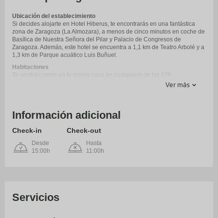
Ubicación del establecimiento
Si decides alojarte en Hotel Hiberus, te encontrarás en una fantástica
zona de Zaragoza (La Almozara), a menos de cinco minutos en coche de
Basílica de Nuestra Señora del Pilar y Palacio de Congresos de
Zaragoza. Además, este hotel se encuentra a 1,1 km de Teatro Arbolé y a
1,3 km de Parque acuático Luis Buñuel.
Habitaciones
Te sentirás como en tu propia casa en cualquiera de las 176
habitaciones con minibar y televisión de pantalla plana. Mantén el
Ver más
contacto con los tuyos gracias a la la conexión wifi gratis. El cuarto de
baño está provisto de bañera de hidromasaje y secadores de pelo. Entre
las comodidades, se incluyen caja fuerte, escritorio y teléfono.
Información adicional
Servicios
Elige entre las numerosas instalaciones recreativas ofrecidas, que
Check-in
Check-out
incluyen piscina al aire libre de temporada y bicicletas de alquiler. Otros
servicios de este hotel incluyen conexión a Internet wifi gratis, servicios
Desde
Hasta
de conserjería y un salón de eventos.
15:00h
11:00h
Para comer
Tienes un restaurante y una cafetería a tu disposición para comer algo,
pero si lo prefieres, puedes llamar al servicio de habitaciones con horario
limitado de este hotel. Apaga la sed con tu bebida favorita en el bar o
lounge. Se ofrece un desayuno bufé todos los días con un coste
Servicios
adicional.
Servicios de negocios y otros