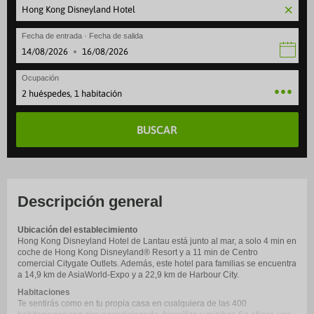
Fecha de entrada · Fecha de salida
·
Ocupación
2 huéspedes, 1 habitación
BUSCAR
Descripción general
Ubicación del establecimiento
Hong Kong Disneyland Hotel de Lantau está junto al mar, a solo 4 min en
coche de Hong Kong Disneyland® Resort y a 11 min de Centro
comercial Citygate Outlets. Además, este hotel para familias se encuentra
a 14,9 km de AsiaWorld-Expo y a 22,9 km de Harbour City.
Habitaciones
Te sentirás como en tu propia casa en cualquiera de las 400