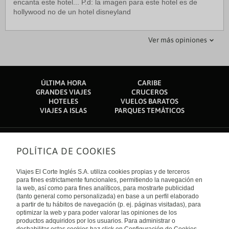
encanta este hotel... P.d: la imagen para este hotel es de
hollywood no de un hotel disneyland
Pat S
Segdes
Ver más opiniones
28 febrero 2017
22 agosto 2019
Magnifico !
Excelente Hotel, inmejorable elección
ÚLTIMA HORA
CARIBE
El hotel es tan bello como parece. Con un acceso al parque
Excelentes camas, set de repuestos , y equipamiento de la
GRANDES VIAJES
CRUCEROS
con toda su magia. Hotel limpio y habitacion a tema Iron Man,
habitacion incluso con 2 usb y adaptador de enchufe ingles a
HOTELES
VUELOS BARATOS
perfecta (lo dice mi hijo) Desayuno correcto ! Restaurant con
español/europeo. Piscina exterior e exterior hidromasaje en
VIAJES A ISLAS
PARQUES TEMÁTICOS
muy buena atencion !
excelentes considiciones y servicio de vestuario/ducha. Los
niños se diviertieros mucho con el tobogan. El buffet del
restaurante enchanted garden un 10/10, comparado con los
buffets de eurodisney , los buffets de eurodisney se quedan
POLÍTICA DE COOKIES
Sobre nosotros
muy, muy Atras. Gana hong Kong por goleada.
Quiénes somos
Viajes El Corte Inglés S.A. utiliza cookies propias y de terceros
Financiación
Enlaces de interés
para fines estrictamente funcionales, permitiendo la navegación en
Sostenibilidad
la web, así como para fines analíticos, para mostrarte publicidad
Turismo accesible
(tanto general como personalizada) en base a un perfil elaborado
Guías de viaje
Tarjeta El Corte Inglés
a partir de tu hábitos de navegación (p. ej. páginas visitadas), para
Catálogos
Trabaja con nosotros
Internacional
optimizar la web y para poder valorar las opiniones de los
Auto check-in
El Corte Inglés
productos adquiridos por los usuarios. Para administrar o
Condiciones Generales
Canal Ético
España