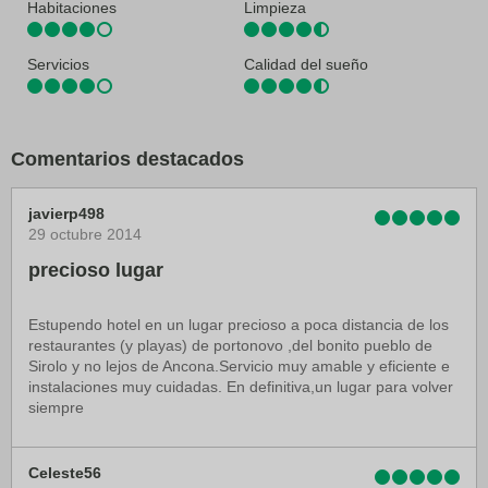
Habitaciones
Limpieza
El aeropuerto más práctico para llegar a Hotel Emilia se encuentra en
Ancona (AOI-Falconara): 26,3 km
Servicios
Calidad del sueño
Comentarios destacados
javierp498
29 octubre 2014
precioso lugar
Estupendo hotel en un lugar precioso a poca distancia de los
restaurantes (y playas) de portonovo ,del bonito pueblo de
Sirolo y no lejos de Ancona.Servicio muy amable y eficiente e
instalaciones muy cuidadas. En definitiva,un lugar para volver
siempre
Celeste56