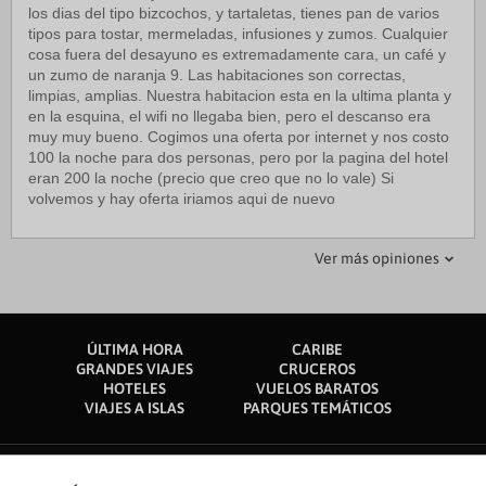
los dias del tipo bizcochos, y tartaletas, tienes pan de varios
tipos para tostar, mermeladas, infusiones y zumos. Cualquier
cosa fuera del desayuno es extremadamente cara, un café y
un zumo de naranja 9. Las habitaciones son correctas,
limpias, amplias. Nuestra habitacion esta en la ultima planta y
en la esquina, el wifi no llegaba bien, pero el descanso era
muy muy bueno. Cogimos una oferta por internet y nos costo
100 la noche para dos personas, pero por la pagina del hotel
eran 200 la noche (precio que creo que no lo vale) Si
volvemos y hay oferta iriamos aqui de nuevo
858mar_ar
Betain
Ver más opiniones
30 abril 2016
21 mayo 2018
Servicio exquisito
Excelente
ÚLTIMA HORA
CARIBE
Hotel muy bonito en una zona costera de gran belleza.
Excelentes habitaciones y atención del personal, nos sentimos
GRANDES VIAJES
CRUCEROS
Nosotros fuimos en abril y no disfrutamos del gran jardín y
muy cómodas. Tiene una hermosa vista desde sus jardines.
HOTELES
VUELOS BARATOS
piscina que da a la costa, sin embargo, el servicio fue
Se respira mucha tranquilidad y disfrutamos de muy buen
VIAJES A ISLAS
PARQUES TEMÁTICOS
exquisito. Llegamos por la noche y nos hicieron el favor de no
restaurant. Volvería a elegirlo sin dudar.
cerrar la cocina para que pudiéramos cenar. El desayuno con
pasteles caseros muy variados. Totalmente recomendado.