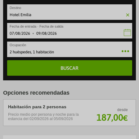
Destino
Fecha de entrada · Fecha de salida
·
Ocupación
2 huéspedes, 1 habitación
BUSCAR
Opciones recomendadas
Habitación para 2 personas
desde
187
,00
Precio medio por persona y noche para la
€
estancia del 02/09/2026 al 05/09/2026