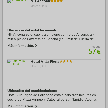
NH Ancona
Marcas, Italia.
Ubicación del establecimiento
NH Ancona se encuentra en pleno centro de Ancona, a 4
min a pie de Lazareto de Ancona y a 9 min de Puerto de
Ancona. Además, este hotel se encuentra a 1,6 km de
Más información.
desde
Fontana del Calamo y a 1,7 km de Plaza del ...
57
€
Hotel Villa Pigna
Marcas, Italia.
Ubicación del establecimiento
Hotel Villa Pigna de Folignano está a solo diez minutos en
coche de Plaza Arringo y Catedral de Sant'Emidio. Además,
este hotel se encuentra a 8,3 km de Teatro Ventidio Basso y
Más información.