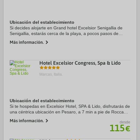
Ubicación del establecimiento
Si decides alojarte en Grand hotel Excelsior Senigallia de
Senigallia, estarás cerca de la playa, a pocos pasos de
Spiaggia di Velluto y a apenas 3 min en coche de Rotonda a
Más información.
Mare. Además, este hotel de 4 ...
Hotel Excelsior Congress, Spa & Lido
Marcas, Italia.
Ubicación del establecimiento
Si te hospedas en Excelsior Hotel, SPA & Lido, disfrutarás de
una céntrica ubicación en Pesaro, a 7 min a pie de Rocca
Costanza Pesaro y a 11 min de Teatro Rossini. Además,
Más información.
desde
este hotel de playa se encuentra ...
115
€