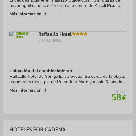
Si decides alojarte en Palazzo Guiderocchi, disfrutarás de
una magnífica ubicación en pleno centro de Ascoli Piceno, a
solo unos pasos de Plaza del Pueblo y Iglesia de St. Francis.
Más información.
Además, este hotel se ...
Raffaello Hotel
Marcas, Italia.
Ubicación del establecimiento
Raffaello Hotel de Senigallia se encuentra cerca de la playa,
a apenas 5 min a pie de Rotonda a Mare y a solo 6 min de
Palacio Ducal. Además, este hotel con spa se encuentra a
Más información.
desde
1,3 km de Teatro La Fenice de ...
58
€
HOTELES POR CADENA