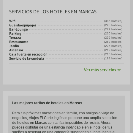
SERVICIOS DE LOS HOTELES EN MARCAS
Wifi
(386 hoteles)
Guardaequipajes
(290 hoteles)
Bar-Lounge
(272 hoteles)
Parking
(265 hoteles)
Terraza
(256 hoteles)
Restaurante
(252 hoteles)
Jardin
(226 hoteles)
Ascensor
(212 hoteles)
Caja fuerte en recepción
(210 hoteles)
Servicio de lavandería
(198 hoteles)
Ver más servicios
Las mejores tarifas de hoteles en Marcas
Para tus próximas vacaciones en familia, con amigos o viaje de
negocios, Viajes El Corte Inglés te propone una amplia selección
de hoteles en Marcas con tarifas imposibles de resistir. Ahora
puedes disfrutar de una estancia inolvidable en el hotel de tus
sueños o reservar en una categoría superior en tu hotel habitual