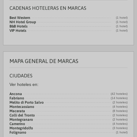
CADENAS HOTELERAS EN MARCAS
Best Western
(1 hotel)
NH Hotel Group
(1 hotel)
B&B Hotels
(1 hotel)
VIP Hotels
(1 hotel)
MAPA GENERAL DE MARCAS
CIUDADES
Ver hoteles en:
Ancona
(42 hoteles)
Fabriano
(14 hoteles)
Melito di Porto Salvo
(2 hoteles)
Montecassiano
(4 hoteles)
Macerata
(8 hoteles)
Colli del Tronto
(2 hoteles)
Montegranaro
(2 hoteles)
Camerino
(4 hoteles)
Montegridolfo
(3 hoteles)
Folignano
(1 hotel)