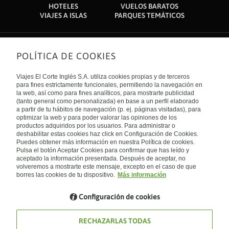
HOTELES
VUELOS BARATOS
VIAJES A ISLAS
PARQUES TEMÁTICOS
POLÍTICA DE COOKIES
Sobre nosotros
Quiénes somos
Viajes El Corte Inglés S.A. utiliza cookies propias y de terceros
Financiación
Enlaces de interés
para fines estrictamente funcionales, permitiendo la navegación en
Sostenibilidad
la web, así como para fines analíticos, para mostrarte publicidad
Turismo accesible
(tanto general como personalizada) en base a un perfil elaborado
Guías de viaje
Tarjeta El Corte Inglés
a partir de tu hábitos de navegación (p. ej. páginas visitadas), para
Catálogos
Trabaja con nosotros
Internacional
optimizar la web y para poder valorar las opiniones de los
Auto check-in
El Corte Inglés
productos adquiridos por los usuarios. Para administrar o
Condiciones Generales
Canal Ético
deshabilitar estas cookies haz click en Configuración de Cookies.
Política de privacidad
España
Política de cookies
Puedes obtener más información en nuestra Política de cookies.
Accesibilidad
Pulsa el botón Aceptar Cookies para confirmar que has leído y
Empresas/ Grupos
aceptado la información presentada. Después de aceptar, no
Visita nuestro blog
volveremos a mostrarte este mensaje, excepto en el caso de que
borres las cookies de tu dispositivo.
Más información
Blog de Viajes el Corte inglés
Configuración de cookies
RECHAZARLAS TODAS