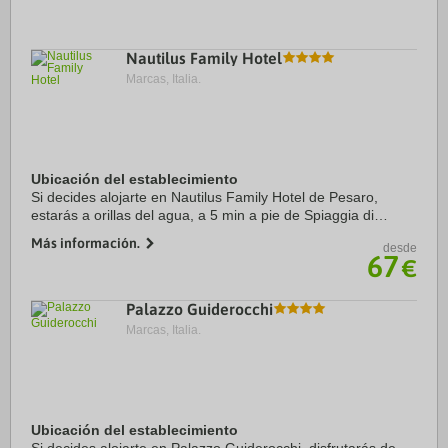
a 8,4 km de Iglesia de Santo ...
Nautilus Family Hotel
Marcas, Italia.
Ubicación del establecimiento
Si decides alojarte en Nautilus Family Hotel de Pesaro,
estarás a orillas del agua, a 5 min a pie de Spiaggia di
Levante y a 13 de Big Sphere. Además, este hotel de playa
Más información.
desde
se encuentra a 1,5 km de Rocca ...
67
€
Palazzo Guiderocchi
Marcas, Italia.
Ubicación del establecimiento