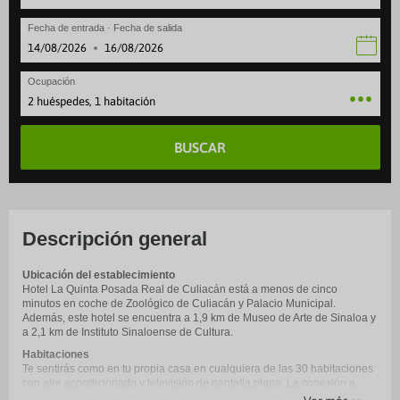
Fecha de entrada · Fecha de salida
·
Ocupación
2 huéspedes, 1 habitación
BUSCAR
Descripción general
Ubicación del establecimiento
Hotel La Quinta Posada Real de Culiacán está a menos de cinco
minutos en coche de Zoológico de Culiacán y Palacio Municipal.
Además, este hotel se encuentra a 1,9 km de Museo de Arte de Sinaloa y
a 2,1 km de Instituto Sinaloense de Cultura.
Habitaciones
Te sentirás como en tu propia casa en cualquiera de las 30 habitaciones
con aire acondicionado y televisión de pantalla plana. La conexión a
Internet wifi gratis te mantendrá en contacto con los tuyos; también