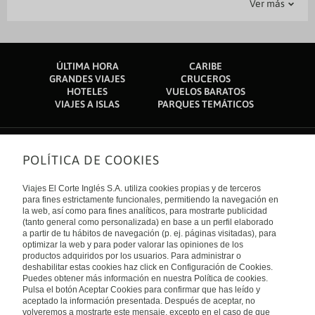
Ver más
Parking
Recepción 24 horas
Guardaequipajes
Caja fuerte en recepción
Jardin
Información turística
Restaurante
Salas de reunión
Zona fumadores
Servicio de conserjería
Servicios de tintorería
ÚLTIMA HORA
CARIBE
GRANDES VIAJES
CRUCEROS
HOTELES
VUELOS BARATOS
VIAJES A ISLAS
PARQUES TEMÁTICOS
POLÍTICA DE COOKIES
Sobre nosotros
Quiénes somos
Viajes El Corte Inglés S.A. utiliza cookies propias y de terceros
Financiación
Enlaces de interés
para fines estrictamente funcionales, permitiendo la navegación en
Sostenibilidad
la web, así como para fines analíticos, para mostrarte publicidad
Turismo accesible
(tanto general como personalizada) en base a un perfil elaborado
Guías de viaje
Tarjeta El Corte Inglés
a partir de tu hábitos de navegación (p. ej. páginas visitadas), para
Catálogos
Trabaja con nosotros
Internacional
optimizar la web y para poder valorar las opiniones de los
Auto check-in
El Corte Inglés
productos adquiridos por los usuarios. Para administrar o
Condiciones Generales
Canal Ético
deshabilitar estas cookies haz click en Configuración de Cookies.
Política de privacidad
España
Política de cookies
Puedes obtener más información en nuestra Política de cookies.
Accesibilidad
Pulsa el botón Aceptar Cookies para confirmar que has leído y
Empresas/ Grupos
aceptado la información presentada. Después de aceptar, no
Visita nuestro blog
volveremos a mostrarte este mensaje, excepto en el caso de que