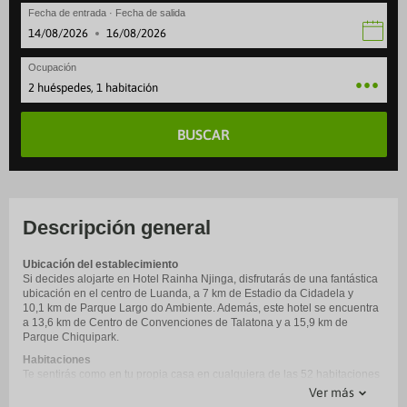
Fecha de entrada · Fecha de salida
·
Ocupación
2 huéspedes, 1 habitación
BUSCAR
Descripción general
Ubicación del establecimiento
Si decides alojarte en Hotel Rainha Njinga, disfrutarás de una fantástica
ubicación en el centro de Luanda, a 7 km de Estadio da Cidadela y
10,1 km de Parque Largo do Ambiente. Además, este hotel se encuentra
a 13,6 km de Centro de Convenciones de Talatona y a 15,9 km de
Parque Chiquipark.
Habitaciones
Te sentirás como en tu propia casa en cualquiera de las 52 habitaciones
con aire acondicionado y televisor de pantalla plana. La conexión a
Ver más
Internet wifi gratis te mantendrá en contacto con los tuyos; también