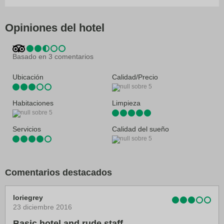
Información turística
Salas de reunión
Opiniones del hotel
Servicio de conserjería
Basado en 3 comentarios
Ubicación
Calidad/Precio
Habitaciones
Limpieza
Servicios
Calidad del sueño
Comentarios destacados
loriegrey
23 diciembre 2016
Basic hotel and rude staff