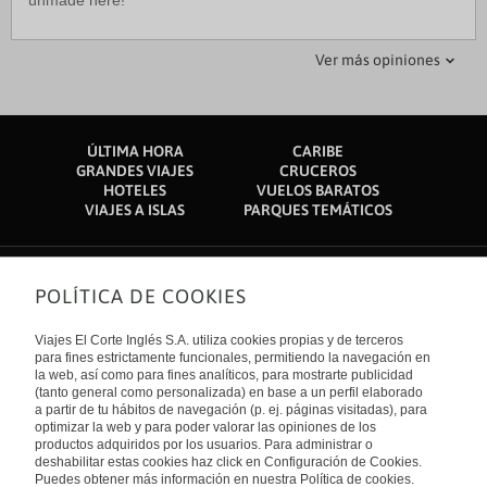
unmade here!
Ver más opiniones
ÚLTIMA HORA
CARIBE
GRANDES VIAJES
CRUCEROS
HOTELES
VUELOS BARATOS
VIAJES A ISLAS
PARQUES TEMÁTICOS
POLÍTICA DE COOKIES
Sobre nosotros
Quiénes somos
Viajes El Corte Inglés S.A. utiliza cookies propias y de terceros
Financiación
Enlaces de interés
para fines estrictamente funcionales, permitiendo la navegación en
Sostenibilidad
la web, así como para fines analíticos, para mostrarte publicidad
Turismo accesible
(tanto general como personalizada) en base a un perfil elaborado
Guías de viaje
Tarjeta El Corte Inglés
a partir de tu hábitos de navegación (p. ej. páginas visitadas), para
Catálogos
Trabaja con nosotros
Internacional
optimizar la web y para poder valorar las opiniones de los
Auto check-in
El Corte Inglés
productos adquiridos por los usuarios. Para administrar o
Condiciones Generales
Canal Ético
Política de privacidad
España
deshabilitar estas cookies haz click en Configuración de Cookies.
Política de cookies
Puedes obtener más información en nuestra Política de cookies.