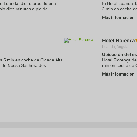
te Luanda, disfrutarás de una
Iu Hotel Luanda T
olo diez minutos a pie de
2 min en coche d
ue Largo do Ambiente. Además,
Dande. Además, e
Más información.
Antropologia y a ..
Hotel Florenca
Luanda, Angola.
Ubicación del e
s 5 min en coche de Cidade Alta
Hotel Florença de
ja de Nossa Senhora dos
min en coche de 
 encuentra a 5 km de Parque
Dande. Además, e
Más información.
Nacional del Kissa