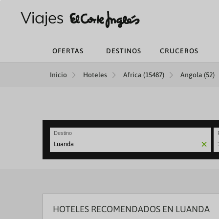
OFERTAS
DESTINOS
CRUCEROS
Inicio
Hoteles
Africa (15487)
Angola (52)
Destino
N
fo
to
in
wi
th
ca
HOTELES RECOMENDADOS EN LUANDA
a
se