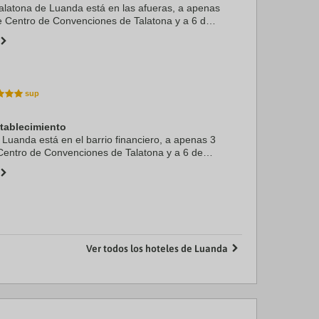
alatona de Luanda está en las afueras, a apenas
e Centro de Convenciones de Talatona y a 6 de
ste hotel se encuentra a 15,1 km de Museu de
.
stablecimiento
 Luanda está en el barrio financiero, a apenas 3
Centro de Convenciones de Talatona y a 6 de
ste hotel se encuentra a 17,3 km de Parque
ma ...
Ver todos los hoteles de Luanda