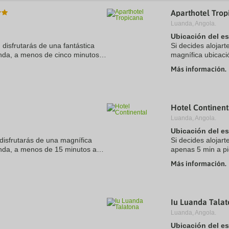
a
Aparthotel Trop
te.
date.
ress
Press
Luanda, Angola.
e
the
Ubicación del e
estion
question
 disfrutarás de una fantástica
Si decides alojart
ark
mark
nda, a menos de cinco minutos
magnífica ubicac
ey
key
Kissama y Museu de História
minutos a pie de 
to
Más información.
t
get
Natural. Además, .
e
the
eyboard
keyboard
ortcuts
shortcuts
r
for
Hotel Continent
hanging
changing
Luanda, Angola.
tes.
dates.
Ubicación del e
 disfrutarás de una magnífica
Si decides alojar
anda, a menos de 15 minutos a
apenas 5 min a pi
Igreja de Nossa Senhora dos
Nossa Senhora do
Más información.
1,4 km de Banco .
Iu Luanda Tala
Luanda, Angola.
Ubicación del e