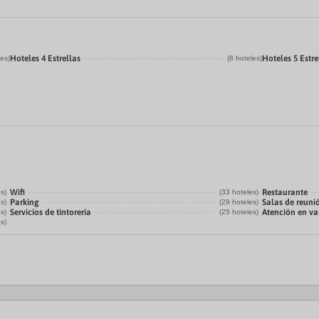
Hoteles 4 Estrellas
Hoteles 5 Estre
les)
(8 hoteles)
Wifi
Restaurante
es)
(33 hoteles)
Parking
Salas de reuni
es)
(29 hoteles)
Servicios de tintorería
Atención en va
es)
(25 hoteles)
es)