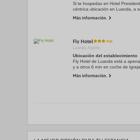
Si te hospedas en Hotel Presiden
céntrica ubicación en Luanda, a s
National Slavery Museum y Parq
Más información.
este hotel se encuentra ...
Fly Hotel
Luanda, Angola.
Ubicación del establecimiento
Fly Hotel de Luanda está a apena
y a otros 6 min en coche de Igre
Remedios. Además, este hotel se
Más información.
Nacional da Kissama y a ...