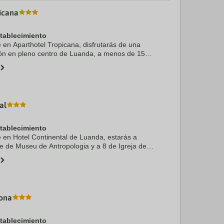
icana
stablecimiento
e en Aparthotel Tropicana, disfrutarás de una
ión en pleno centro de Luanda, a menos de 15
Parque Nacional da Kissama y Museu de História
..
al
stablecimiento
te en Hotel Continental de Luanda, estarás a
e de Museu de Antropologia y a 8 de Igreja de
s Remedios. Además, este hotel se encuentra a
..
tona
stablecimiento