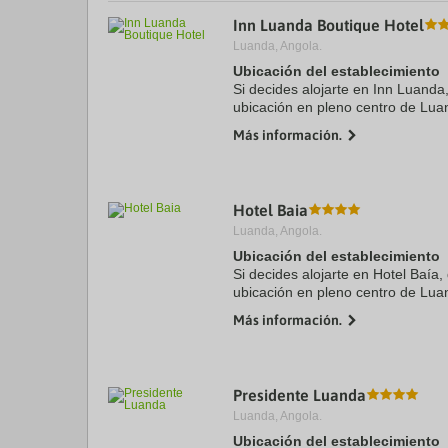
a
Inn Luanda Boutique Hotel
da
Luanda, Angola.
P
th
Ubicación del establecimiento
qu
Si decides alojarte en Inn Luanda,
m
ubicación en pleno centro de Lua
k
en coche de Parque Nacional da 
to
Más información.
Natural. Además, ...
ge
th
k
sh
fo
Hotel Baia
c
Luanda, Angola.
da
Ubicación del establecimiento
Si decides alojarte en Hotel Baía,
ubicación en pleno centro de Lu
pie de Museu de Antropologia y 
Más información.
Remedios. Además, ...
Presidente Luanda
Luanda, Angola.
Ubicación del establecimiento