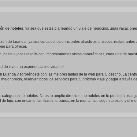
ón de hoteles
. Ya sea que estés planeando un viaje de negocios, unas vacacione
zón de Luanda , ya sea cerca de los principales atractivos turísticos, restaurant
iene para ofrecer.
o, hasta lujosos resorts con impresionantes vistas panorámicas, cada una de nues
 de vivir una experiencia inolvidable!
n Luanda y sorpréndete con las mejores tarifas de la web para tu destino. La centr
 mejor precio, reservar todos los servicios para tu próximo viaje y pagar a través 
s categorías de hoteles. Nuestro amplio directorio de hoteles en te permitirá escoge
l de lujo, con encanto, familiares, urbanos, en la montaña… según tu estilo y el mot