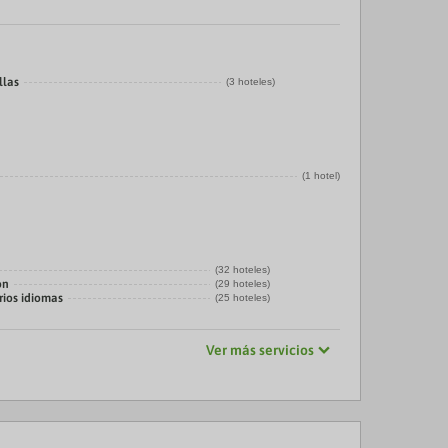
llas
(3 hoteles)
(1 hotel)
(32 hoteles)
ón
(29 hoteles)
rios idiomas
(25 hoteles)
Ver más servicios