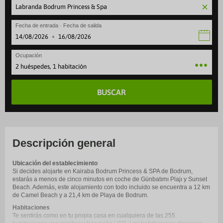
Fecha de entrada · Fecha de salida
·
Ocupación
2 huéspedes, 1 habitación
BUSCAR
Descripción general
Ubicación del establecimiento
Si decides alojarte en Kairaba Bodrum Princess & SPA de Bodrum,
estarás a menos de cinco minutos en coche de Günbatımı Plajı y Sunset
Beach. Además, este alojamiento con todo incluido se encuentra a 12 km
de Camel Beach y a 21,4 km de Playa de Bodrum.
Habitaciones
Te sentirás como en tu propia casa en cualquiera de las 255