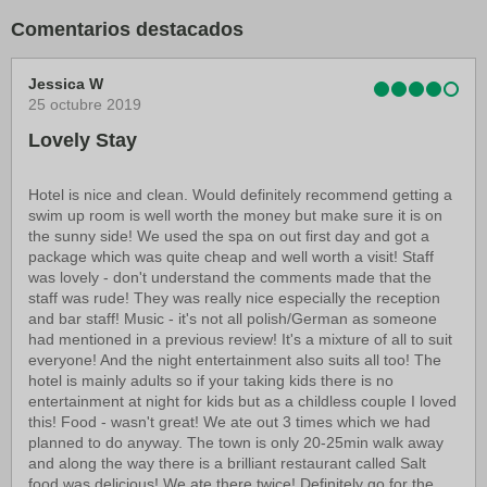
Bodrum (BXN-Imsik): 51,7 km
Isla Leros (LRS): 586,4 km
Comentarios destacados
Jessica W
25 octubre 2019
Lovely Stay
Hotel is nice and clean. Would definitely recommend getting a
swim up room is well worth the money but make sure it is on
the sunny side! We used the spa on out first day and got a
package which was quite cheap and well worth a visit! Staff
was lovely - don't understand the comments made that the
staff was rude! They was really nice especially the reception
and bar staff! Music - it's not all polish/German as someone
had mentioned in a previous review! It's a mixture of all to suit
everyone! And the night entertainment also suits all too! The
hotel is mainly adults so if your taking kids there is no
entertainment at night for kids but as a childless couple I loved
this! Food - wasn't great! We ate out 3 times which we had
planned to do anyway. The town is only 20-25min walk away
and along the way there is a brilliant restaurant called Salt
food was delicious! We ate there twice! Definitely go for the