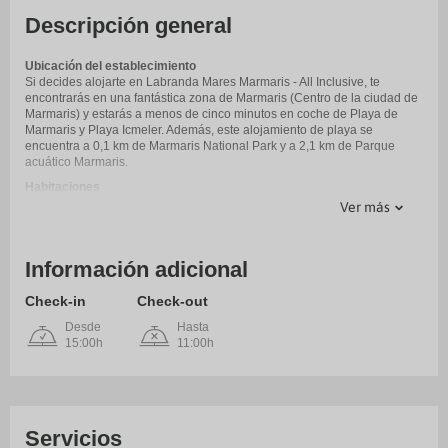
Descripción general
Ubicación del establecimiento
Si decides alojarte en Labranda Mares Marmaris - All Inclusive, te
encontrarás en una fantástica zona de Marmaris (Centro de la ciudad de
Marmaris) y estarás a menos de cinco minutos en coche de Playa de
Marmaris y Playa Icmeler. Además, este alojamiento de playa se
encuentra a 0,1 km de Marmaris National Park y a 2,1 km de Parque
acuático Marmaris.
Habitaciones
Te sentirás como en tu propia casa en cualquiera de las 441
Ver más
habitaciones con minibar y televisión LCD. Las camas cuentan con
colchones con una capa de acolchado adicional y sábanas de algodón
egipcio para descansar plácidamente. Las habitaciones disponen de
Información adicional
balcón. Para los momentos de ocio, tienes una digitales. El baño privado
con ducha está provisto de secadores de pelo y zapatillas.
Check-in
Check-out
Servicios
Relájate en el spa completo, que ofrece masajes. Tras un baño en una
Desde
Hasta
de las 2 piscinas al aire libre nada como la playa privada para
15:00h
11:00h
descansar. Encontrarás además conexión a Internet wifi gratis, servicios
de conserjería y servicio de cuidado infantil (de pago).
Para comer
Este alojamiento ofrece tarifas con todo incluido. Esta tarifa incluye las
comidas y bebidas que se consuman en los bares y restaurantes del
Servicios
alojamiento. Se podrá aplicar un suplemento por comer en algunos