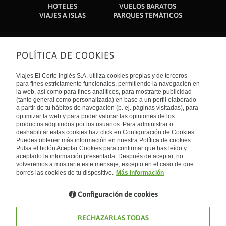
Mini Golf Marmaris: 4,2 km
HOTELES
VUELOS BARATOS
Salas de reunión
Salón de banquetes
Anfiteatro de Marmaris: 4,4 km
VIAJES A ISLAS
PARQUES TEMÁTICOS
Aeropuertos más cercanos:
Servicio de botones
Servicio de conserjería
Rodas (RHO-Diágoras): 70,5 km
Dalaman (DLM-A. Internacional de Dalaman): 101,6 km
Servicios de tintorería
Terraza
POLÍTICA DE COOKIES
Sobre nosotros
Tienda de regalos
Tiendas en el hotel
Quiénes somos
Viajes El Corte Inglés S.A. utiliza cookies propias y de terceros
Financiación
Enlaces de interés
para fines estrictamente funcionales, permitiendo la navegación en
Sostenibilidad
la web, así como para fines analíticos, para mostrarte publicidad
Turismo accesible
(tanto general como personalizada) en base a un perfil elaborado
Guías de viaje
Tarjeta El Corte Inglés
a partir de tu hábitos de navegación (p. ej. páginas visitadas), para
Catálogos
Trabaja con nosotros
Internacional
optimizar la web y para poder valorar las opiniones de los
Auto check-in
El Corte Inglés
productos adquiridos por los usuarios. Para administrar o
Condiciones Generales
Canal Ético
deshabilitar estas cookies haz click en Configuración de Cookies.
Política de privacidad
España
Política de cookies
Puedes obtener más información en nuestra Política de cookies.
Accesibilidad
Pulsa el botón Aceptar Cookies para confirmar que has leído y
Empresas/ Grupos
aceptado la información presentada. Después de aceptar, no
Visita nuestro blog
volveremos a mostrarte este mensaje, excepto en el caso de que
borres las cookies de tu dispositivo.
Más información
Blog de Viajes el Corte inglés
Configuración de cookies
RECHAZARLAS TODAS