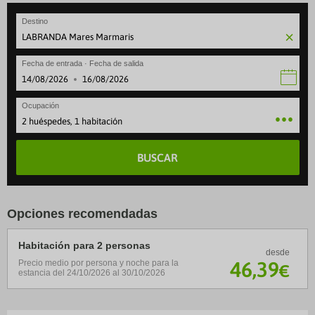
Destino
Fecha de entrada · Fecha de salida
·
Ocupación
2 huéspedes, 1 habitación
BUSCAR
Opciones recomendadas
Habitación para 2 personas
desde
46
,39
Precio medio por persona y noche para la
€
estancia del 24/10/2026 al 30/10/2026