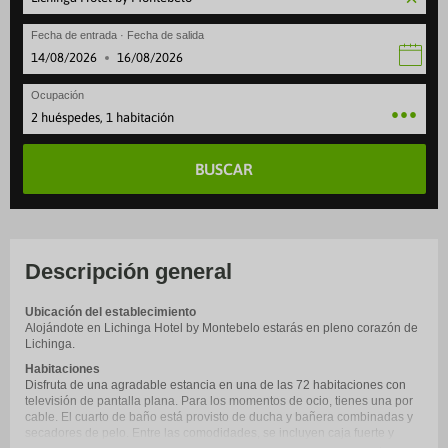
Fecha de entrada · Fecha de salida
·
Ocupación
2 huéspedes, 1 habitación
BUSCAR
Descripción general
Ubicación del establecimiento
Alojándote en Lichinga Hotel by Montebelo estarás en pleno corazón de
Lichinga.
Habitaciones
Disfruta de una agradable estancia en una de las 72 habitaciones con
televisión de pantalla plana. Para los momentos de ocio, tienes una por
cable. El cuarto de baño está provisto de ducha y bañera combinadas y
secadores de pelo. Entre las comodidades, se incluyen caja fuerte y