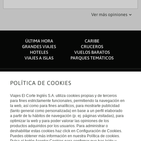
Nilesh M
138elizabeths
Ver más opiniones
23 octubre 2018
02 abril 2019
Review
Terrible for the price, no running water
ÚLTIMA HORA
CARIBE
Not bad infrastructure... poor lighting in the room and
Totally overpriced hotel. Staff dont care and couldnt find our
GRANDES VIAJES
CRUCEROS
corridors... but over priced but again not many choices in
booking then didnt understand it... rooms large but very dark.
HOTELES
VUELOS BARATOS
Lichinga.. restaurant is ok. Food is reasonably good... staff
No running water in showers since arrived. There are other
VIAJES A ISLAS
PARQUES TEMÁTICOS
needs more training and quick response
better value places in town that actually have running water,
dont be fooled.
POLÍTICA DE COOKIES
Sobre nosotros
Quiénes somos
Viajes El Corte Inglés S.A. utiliza cookies propias y de terceros
Financiación
Enlaces de interés
para fines estrictamente funcionales, permitiendo la navegación en
Sostenibilidad
la web, así como para fines analíticos, para mostrarte publicidad
Turismo accesible
(tanto general como personalizada) en base a un perfil elaborado
Guías de viaje
Tarjeta El Corte Inglés
a partir de tu hábitos de navegación (p. ej. páginas visitadas), para
Catálogos
Trabaja con nosotros
Internacional
optimizar la web y para poder valorar las opiniones de los
Auto check-in
El Corte Inglés
productos adquiridos por los usuarios. Para administrar o
Condiciones Generales
Canal Ético
Política de privacidad
España
deshabilitar estas cookies haz click en Configuración de Cookies.
Política de cookies
Puedes obtener más información en nuestra Política de cookies.
Accesibilidad