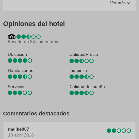
Ver más
Recepción 24 horas
Bar
Ascensor
Guardaequipajes
Bar-Lounge
Jardin
Caja fuerte en recepción
Restaurante
Salas de reunión
Opiniones del hotel
Servicio de lavandería
Basado en 34 comentarios
Ubicación
Calidad/Precio
Habitaciones
Limpieza
Servicios
Calidad del sueño
Comentarios destacados
maiike007
13 abril 2018