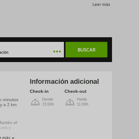
Leer más
BUSCAR
ación
Información adicional
Check-in
Check-out
co minutos
Desde
Hasta
 y a 2 km
15:00h
11:00h
Mantén el
uvia y
r más