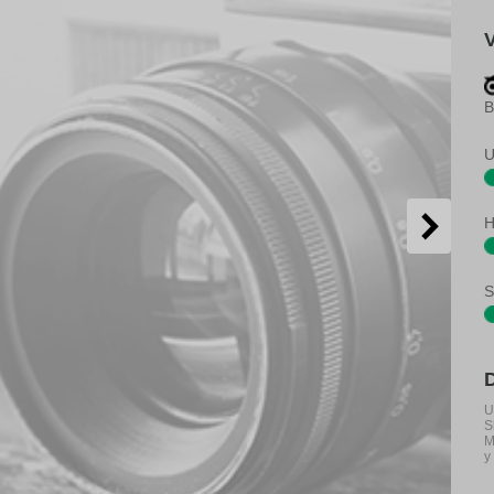
B
U
H
S
U
S
M
y