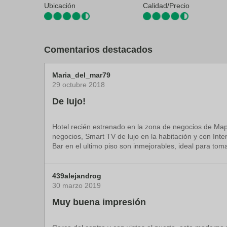
Ubicación
Calidad/Precio
Museo de Historia Natural: 2,3 km
Centro comercial Shopping 24: 2,4 km
El aeropuerto más cercano se encuentra en Maputo (
Comentarios destacados
Maria_del_mar79
29 octubre 2018
De lujo!
Hotel recién estrenado en la zona de negocios de Map
negocios, Smart TV de lujo en la habitación y con Int
Bar en el ultimo piso son inmejorables, ideal para tom
439alejandrog
30 marzo 2019
Muy buena impresión