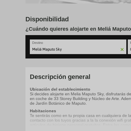
Disponibilidad
¿Cuándo quieres alojarte en Meliá Maput
Destino
N
fo
to
in
wi
Descripción general
th
ca
Ubicación del establecimiento
a
Si decides alojarte en Melia Maputo Sky, disfrutarás 
se
en coche de 33 Storey Building y Núcleo de Arte. Ade
a
de Jardín Botánico de Maputo.
da
P
Habitaciones
th
Te sentirás como en tu propia casa en cualquiera de l
qu
contacto con los tuyos gracias a la la conexión wifi gr
m
artículos de higiene personal gratuitos. Entre las comod
k