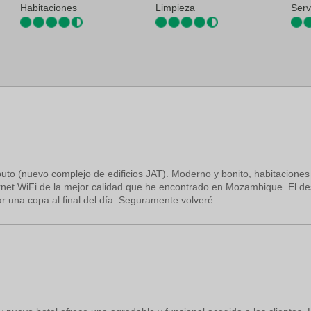
Habitaciones
Limpieza
Serv
MPM-A. Internacional de Maputo): 10,3 km
uto (nuevo complejo de edificios JAT). Moderno y bonito, habitacione
ernet WiFi de la mejor calidad que he encontrado en Mozambique. El des
ar una copa al final del día. Seguramente volveré.