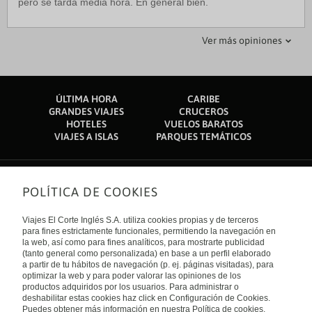
pero se tarda media hora. En general bien.
pleon3
javierelchavo
Ver más opiniones
19 agosto 2018
29 octubre 2018
Desayunos inigualables
Un lugar increíble !!!!
ÚLTIMA HORA
CARIBE
Cuando llegamos al hotel y vimos lo que habíamos reservado
Fuimos de vacaciones 3 amigos, nos alojamos en la cabaña
GRANDES VIAJES
CRUCEROS
nos dejó boquiabiertas! Las fotos se quedan cortas. Es un
Mick Jagger, la verdad es un lugar fabuloso, muy como y
HOTELES
VUELOS BARATOS
jardín verde rodeado de casitas de madera alrededor de una
súper bien atendido, Rafa un genio y Sisi siempre atenta a
VIAJES A ISLAS
PARQUES TEMÁTICOS
piscina. No pudo ser mejor. Aunque esté lejos del pueblo
todo, hacen que la estadía sea impecable!!!! El desayuno es
mereció la pena el camino andando nos resultó seguro y se
muy bueno al igual que la barra de tragos y la cocina. Fuimos
pasaba volando. La única pega que puedo poner es que
en una camioneta así que el acceso no fue un inconveniente.
hacen fiestas,permiten la entrada a personas ajenas al hotel y
Nos volveremos a ver Saludos
POLÍTICA DE COOKIES
Sobre nosotros
uno de los días, la música acabó demasiado tarde sin ningún
otro altercado. No esperes al último momento si decides
Quiénes somos
Viajes El Corte Inglés S.A. utiliza cookies propias y de terceros
quedarte un día más porque a nosotras nos salió mal la
Financiación
Enlaces de interés
para fines estrictamente funcionales, permitiendo la navegación en
jugada. También ofertan tiendas de campaña amuebladas
Sostenibilidad
la web, así como para fines analíticos, para mostrarte publicidad
Turismo accesible
que no están en internet escribe un correo al alojamiento!
(tanto general como personalizada) en base a un perfil elaborado
Guías de viaje
Tarjeta El Corte Inglés
a partir de tu hábitos de navegación (p. ej. páginas visitadas), para
Catálogos
Trabaja con nosotros
Internacional
optimizar la web y para poder valorar las opiniones de los
Auto check-in
El Corte Inglés
productos adquiridos por los usuarios. Para administrar o
Condiciones Generales
Canal Ético
Política de privacidad
España
deshabilitar estas cookies haz click en Configuración de Cookies.
Política de cookies
Puedes obtener más información en nuestra Política de cookies.