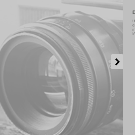
U
d
m
M