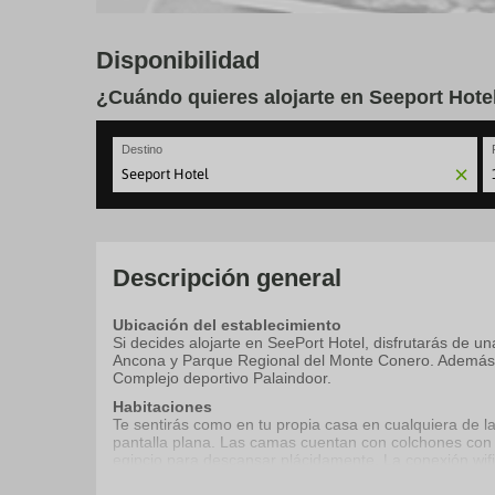
Disponibilidad
¿Cuándo quieres alojarte en Seeport Hote
Destino
N
fo
to
in
wi
Descripción general
th
ca
Ubicación del establecimiento
a
Si decides alojarte en SeePort Hotel, disfrutarás de u
se
Ancona y Parque Regional del Monte Conero. Además, 
a
Complejo deportivo Palaindoor.
da
P
Habitaciones
th
Te sentirás como en tu propia casa en cualquiera de l
qu
pantalla plana. Las camas cuentan con colchones con
m
egipcio para descansar plácidamente. La conexión wifi
k
canales por satélite. El baño privado está provisto de 
to