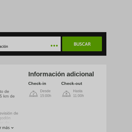
BUSCAR
ación
Información adicional
Check-in
Check-out
to de
Desde
Hasta
,5 km de
15:00h
11:00h
evisión de
lgodón
ar de
r más