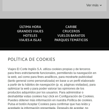
Actividades - Tiempo libre
Aparcamiento
Complementos habitación
Generales
Servicios
Transporte
Fish Market: 2,2 km
Ver más
Vila Algarve: 3 km
Gimnasio
Parking
Recepción 24 horas
Bar
Ascensor
Traslado al Aeropuerto
Piscina exterior
Guardaequipajes
Atención en varios idiomas
Geology Museum: 3,2 km
Núcleo de Arte: 3,2 km
Jardin
Bar-Lounge
Restaurante
Caja fuerte en recepción
Museo de Historia Natural: 3,6 km
Centro comercial Shopping 24: 3,8 km
Zona fumadores
Centro de negocios
Niñera/Servicios infantiles
Maputo Central Market: 4,1 km
ÚLTIMA HORA
CARIBE
Cathedral of Nossa Senhora da Conceição: 4,9 km
Peluquería
Salas de reunión
GRANDES VIAJES
CRUCEROS
Ayuntamiento de Maputo: 5 km
HOTELES
VUELOS BARATOS
Catedral de Maputo: 5,2 km
Salón de banquetes
Servicio de botones
VIAJES A ISLAS
PARQUES TEMÁTICOS
Praça da Independência: 5,3 km
33 Storey Building: 5,4 km
Servicio de conserjería
Servicio de lavandería
Jardín Botánico de Maputo: 5,4 km
Servicios de tintorería
Terraza
Praça dos Heróis Moçambicanos: 5,5 km
POLÍTICA DE COOKIES
El aeropuerto más práctico para llegar a Southern Sun Maputo se
Sobre nosotros
Tienda de regalos
encuentra en Maputo (MPM-A. Internacional de Maputo): 6,5 km
Quiénes somos
Viajes El Corte Inglés S.A. utiliza cookies propias y de terceros
Financiación
Enlaces de interés
para fines estrictamente funcionales, permitiendo la navegación en
Sostenibilidad
la web, así como para fines analíticos, para mostrarte publicidad
Turismo accesible
(tanto general como personalizada) en base a un perfil elaborado
Guías de viaje
Tarjeta El Corte Inglés
a partir de tu hábitos de navegación (p. ej. páginas visitadas), para
Catálogos
Trabaja con nosotros
Internacional
optimizar la web y para poder valorar las opiniones de los
Auto check-in
El Corte Inglés
productos adquiridos por los usuarios. Para administrar o
Condiciones Generales
Canal Ético
deshabilitar estas cookies haz click en Configuración de Cookies.
Política de privacidad
España
Política de cookies
Puedes obtener más información en nuestra Política de cookies.
Accesibilidad
Pulsa el botón Aceptar Cookies para confirmar que has leído y
Empresas/ Grupos
aceptado la información presentada. Después de aceptar, no