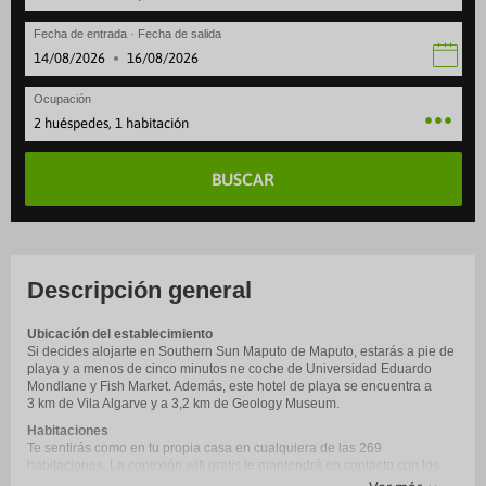
Fecha de entrada · Fecha de salida
·
Ocupación
2 huéspedes, 1 habitación
BUSCAR
Descripción general
Ubicación del establecimiento
Si decides alojarte en Southern Sun Maputo de Maputo, estarás a pie de
playa y a menos de cinco minutos ne coche de Universidad Eduardo
Mondlane y Fish Market. Además, este hotel de playa se encuentra a
3 km de Vila Algarve y a 3,2 km de Geology Museum.
Habitaciones
Te sentirás como en tu propia casa en cualquiera de las 269
habitaciones. La conexión wifi gratis te mantendrá en contacto con los
tuyos. Además, podrás disfrutar de canales por cable. El baño privado