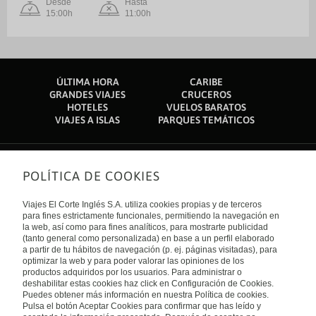
Desde
Hasta
15:00h
11:00h
ÚLTIMA HORA
CARIBE
GRANDES VIAJES
CRUCEROS
HOTELES
VUELOS BARATOS
VIAJES A ISLAS
PARQUES TEMÁTICOS
POLÍTICA DE COOKIES
Sobre nosotros
Quiénes somos
Viajes El Corte Inglés S.A. utiliza cookies propias y de terceros
Financiación
Enlaces de interés
para fines estrictamente funcionales, permitiendo la navegación en
Sostenibilidad
la web, así como para fines analíticos, para mostrarte publicidad
Turismo accesible
(tanto general como personalizada) en base a un perfil elaborado
Guías de viaje
Tarjeta El Corte Inglés
a partir de tu hábitos de navegación (p. ej. páginas visitadas), para
Catálogos
Trabaja con nosotros
Internacional
optimizar la web y para poder valorar las opiniones de los
Auto check-in
El Corte Inglés
productos adquiridos por los usuarios. Para administrar o
Condiciones Generales
Canal Ético
deshabilitar estas cookies haz click en Configuración de Cookies.
Política de privacidad
España
Política de cookies
Puedes obtener más información en nuestra Política de cookies.
Accesibilidad
Pulsa el botón Aceptar Cookies para confirmar que has leído y