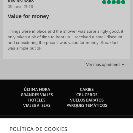
KevinKiboko
09 junio 2019
Value for money
Things were in place and the shower was surprisingly good, it
only takes a bit of time to heat up. I received a small discount
and considering the price it was value for money. Breakfast
was simple but ok.
Pamela R
quickreservation
Ver más opiniones
29 julio 2019
05 octubre 2019
Cómodo y limpio
Discover luxury
ÚLTIMA HORA
CARIBE
Es un buen Hotel, ubicado en un lugar relativamente central,
One of the best and most luxurious rest place. It's really quiet
GRANDES VIAJES
CRUCEROS
lo que permiten en 20 minutos ir caminando al centro. La
and clean with beautifully cozy bedrooms. The receptionist
HOTELES
VUELOS BARATOS
habitación para una persona es amplia y cómoda, al igual que
really gave me a joyful welcome and quality customer care all
VIAJES A ISLAS
PARQUES TEMÁTICOS
el baño, que es bastante espacioso.
through my stay. You won't regret booking this hotel.
POLÍTICA DE COOKIES
Sobre nosotros