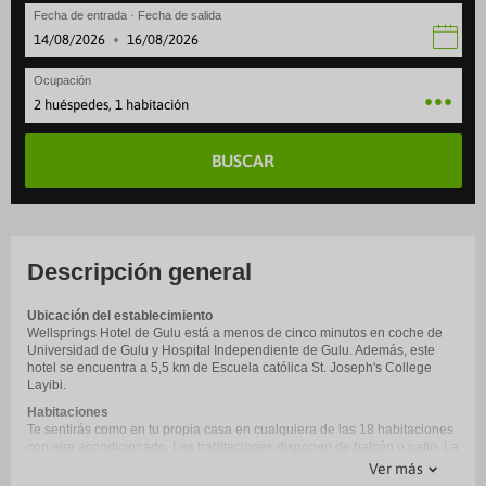
Fecha de entrada · Fecha de salida
·
Ocupación
2 huéspedes, 1 habitación
BUSCAR
Descripción general
Ubicación del establecimiento
Wellsprings Hotel de Gulu está a menos de cinco minutos en coche de
Universidad de Gulu y Hospital Independiente de Gulu. Además, este
hotel se encuentra a 5,5 km de Escuela católica St. Joseph's College
Layibi.
Habitaciones
Te sentirás como en tu propia casa en cualquiera de las 18 habitaciones
con aire acondicionado. Las habitaciones disponen de balcón o patio. La
conexión wifi gratis te mantendrá en contacto con los tuyos. Además,
Ver más
podrás disfrutar de canales por cable. El baño privado con ducha y