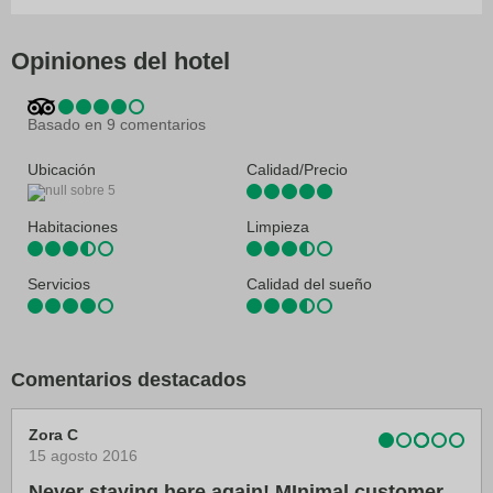
Zona fumadores
Información turística
Salas de reunión
Opiniones del hotel
Servicio de conserjería
Servicio de lavandería
Servicios de tintorería
Basado en 9 comentarios
Ubicación
Calidad/Precio
Habitaciones
Limpieza
Servicios
Calidad del sueño
Comentarios destacados
Zora C
15 agosto 2016
Never staying here again! MInimal customer