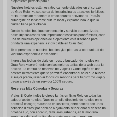
alojamiento perfecto para ti.
Nuestros hoteles están estratégicamente ubicados en el corazón
de Grau Roig , ya sea cerca de los principales atractivos turísticos,
restaurantes de renombre o emocionantes actividades. Podrás
sumergirte en la vibrante cultura local y explorar todo lo que la
ciudad tiene para ofrecer.
Desde hoteles boutique con encanto y servicio personalizado,
hasta lujosos resorts con impresionantes vistas panorámicas, cada
una de nuestras opciones de alojamiento está diseñada para
brindarte una experiencia inolvidable en Grau Roig.
Te esperamos en nuestros hoteles. ¡No pierdas la oportunidad de
vivir una experiencia inolvidable!
Ingresa tus fechas de viaje en nuestro buscador de hoteles en
Grau Roig y sorpréndete con las mejores tarifas de la web para tu
destino. La central de reservas de Viajes El Corte Inglés es una
potente herramienta que te permitirá encontrar el hotel que buscas
al mejor precio, reservar todos los servicios para tu próximo viaje y
pagar a través de un servidor 100% seguro.
Reservas Más Cómodas y Seguras
Viajes El Corte Inglés te ofrece tarifas en Grau Roig en todas las
categorías de hoteles. Nuestro amplio directorio de hoteles en te
permitirá escoger, marcando en los filtros, entre hoteles con unos
servicios u otros; por perfil de alojamiento seleccionar si deseas un
hotel de lujo, con encanto, familiares, urbanos, en la montaña…
según tu estilo y el motivo de tu viaje; reservar tu régimen