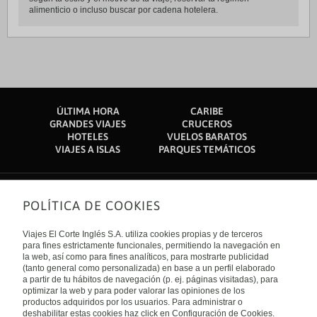
alimenticio o incluso buscar por cadena hotelera.
ÚLTIMA HORA
CARIBE
GRANDES VIAJES
CRUCEROS
HOTELES
VUELOS BARATOS
VIAJES A ISLAS
PARQUES TEMÁTICOS
POLÍTICA DE COOKIES
Sobre nosotros
Quiénes somos
Viajes El Corte Inglés S.A. utiliza cookies propias y de terceros
Financiación
Enlaces de interés
para fines estrictamente funcionales, permitiendo la navegación en
Sostenibilidad
la web, así como para fines analíticos, para mostrarte publicidad
Turismo accesible
(tanto general como personalizada) en base a un perfil elaborado
Guías de viaje
Tarjeta El Corte Inglés
a partir de tu hábitos de navegación (p. ej. páginas visitadas), para
Catálogos
Trabaja con nosotros
Internacional
optimizar la web y para poder valorar las opiniones de los
Auto check-in
El Corte Inglés
productos adquiridos por los usuarios. Para administrar o
Condiciones Generales
Canal Ético
deshabilitar estas cookies haz click en Configuración de Cookies.
Política de privacidad
España