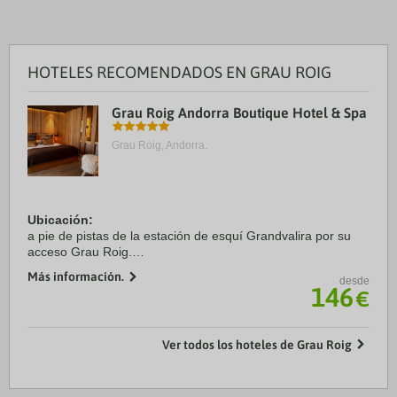
HOTELES RECOMENDADOS EN GRAU ROIG
Grau Roig Andorra Boutique Hotel & Spa
Grau Roig, Andorra.
Ubicación:
a pie de pistas de la estación de esquí Grandvalira por su
acceso Grau Roig.
Más información.
desde
Habitaciones:
146
€
dispone de 42 habitaciones equipadas con baño con
secador de pelo, albornoz, zapatillas, productos de baño
Bvlgari, ...
Ver todos los hoteles de Grau Roig