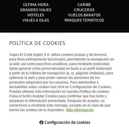
ÚLTIMA HORA
CARIBE
GRANDES VIAJES
CRUCEROS
HOTELES
VUELOS BARATOS
VIAJES A ISLAS
PARQUES TEMÁTICOS
POLÍTICA DE COOKIES
Sobre nosotros
Quiénes somos
Viajes El Corte Inglés S.A. utiliza cookies propias y de terceros
Financiación
Enlaces de interés
para fines estrictamente funcionales, permitiendo la navegación en
Sostenibilidad
la web, así como para fines analíticos, para mostrarte publicidad
Turismo accesible
(tanto general como personalizada) en base a un perfil elaborado
Guías de viaje
Tarjeta El Corte Inglés
a partir de tu hábitos de navegación (p. ej. páginas visitadas), para
Catálogos
Trabaja con nosotros
Internacional
optimizar la web y para poder valorar las opiniones de los
Auto check-in
El Corte Inglés
productos adquiridos por los usuarios. Para administrar o
Condiciones Generales
Canal Ético
deshabilitar estas cookies haz click en Configuración de Cookies.
Política de privacidad
España
Política de cookies
Puedes obtener más información en nuestra Política de cookies.
Accesibilidad
Pulsa el botón Aceptar Cookies para confirmar que has leído y
Empresas/ Grupos
aceptado la información presentada. Después de aceptar, no
Visita nuestro blog
volveremos a mostrarte este mensaje, excepto en el caso de que
borres las cookies de tu dispositivo.
Más información
Blog de Viajes el Corte inglés
Configuración de cookies