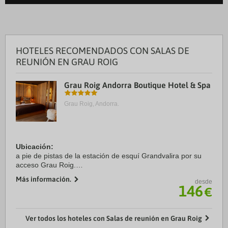
HOTELES RECOMENDADOS CON SALAS DE
REUNIÓN EN GRAU ROIG
Grau Roig Andorra Boutique Hotel & Spa
Grau Roig, Andorra.
Ubicación:
a pie de pistas de la estación de esquí Grandvalira por su
acceso Grau Roig.
Más información.
desde
Habitaciones:
146
€
dispone de 42 habitaciones equipadas con baño con
secador de pelo, albornoz, zapatillas, productos de baño
Bvlgari, ...
Ver todos los hoteles con Salas de reunión en Grau Roig