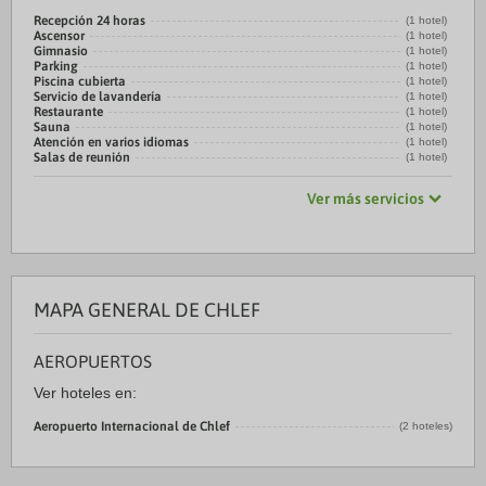
Recepción 24 horas
(1 hotel)
Ascensor
(1 hotel)
Gimnasio
(1 hotel)
Parking
(1 hotel)
Piscina cubierta
(1 hotel)
Servicio de lavandería
(1 hotel)
Restaurante
(1 hotel)
Sauna
(1 hotel)
Atención en varios idiomas
(1 hotel)
Salas de reunión
(1 hotel)
Ver más servicios
MAPA GENERAL DE CHLEF
AEROPUERTOS
Ver hoteles en:
Aeropuerto Internacional de Chlef
(2 hoteles)