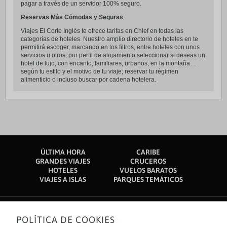
pagar a través de un servidor 100% seguro.
Reservas Más Cómodas y Seguras
Viajes El Corte Inglés te ofrece tarifas en Chlef en todas las
categorías de hoteles. Nuestro amplio directorio de hoteles en te
permitirá escoger, marcando en los filtros, entre hoteles con unos
servicios u otros; por perfil de alojamiento seleccionar si deseas un
hotel de lujo, con encanto, familiares, urbanos, en la montaña…
según tu estilo y el motivo de tu viaje; reservar tu régimen
alimenticio o incluso buscar por cadena hotelera.
ÚLTIMA HORA
CARIBE
GRANDES VIAJES
CRUCEROS
HOTELES
VUELOS BARATOS
VIAJES A ISLAS
PARQUES TEMÁTICOS
POLÍTICA DE COOKIES
Sobre nosotros