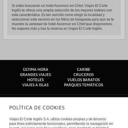
Si estás buscando un hotel Ascensor en Chlef, Viajes El Corte
Inglés te ofrece una amplia selección de los mejores hoteles con
esta característica. Es tan sencillo como elegir la localidad y
seleccionar este servicio en los filtros de búsqueda para que se te
muestre la variedad de hotel Ascensor en Chlef que disponemos.
No esperes más y haz tu reserva en Viajes El Corte Inglés.
ÚLTIMA HORA
CARIBE
GRANDES VIAJES
CRUCEROS
HOTELES
VUELOS BARATOS
VIAJES A ISLAS
PARQUES TEMÁTICOS
POLÍTICA DE COOKIES
Sobre nosotros
Quiénes somos
Viajes El Corte Inglés S.A. utiliza cookies propias y de terceros
Financiación
Enlaces de interés
para fines estrictamente funcionales, permitiendo la navegación en
Sostenibilidad