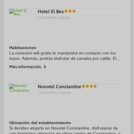
Hotel El Bey
Constantina, Argelia.
Habitaciones
La conexión wifi gratis te mantendrá en contacto con los
tuyos. Además, podrás disfrutar de canales por cable. El
baño privado está provisto de bañera profunda y artículos
Más información.
de higiene personal gratuitos. Entre las ...
Novotel Constantine
Constantina, Argelia.
Ubicación del establecimiento
Si decides alojarte en Novotel Constantine, disfrutarás de
una fantástica ubicación en pleno centro de Constantina, a