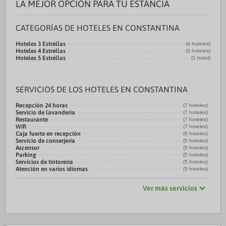
LA MEJOR OPCIÓN PARA TU ESTANCIA
CATEGORÍAS DE HOTELES EN CONSTANTINA
Hoteles 3 Estrellas
(4 hoteles)
Hoteles 4 Estrellas
(3 hoteles)
Hoteles 5 Estrellas
(1 hotel)
SERVICIOS DE LOS HOTELES EN CONSTANTINA
Recepción 24 horas
(7 hoteles)
Servicio de lavandería
(7 hoteles)
Restaurante
(7 hoteles)
Wifi
(7 hoteles)
Caja fuerte en recepción
(6 hoteles)
Servicio de conserjería
(5 hoteles)
Ascensor
(5 hoteles)
Parking
(5 hoteles)
Servicios de tintorería
(5 hoteles)
Atención en varios idiomas
(5 hoteles)
Ver más servicios