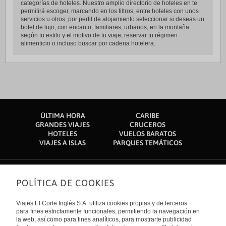
categorías de hoteles. Nuestro amplio directorio de hoteles en te
permitirá escoger, marcando en los filtros, entre hoteles con unos
servicios u otros; por perfil de alojamiento seleccionar si deseas un
hotel de lujo, con encanto, familiares, urbanos, en la montaña…
según tu estilo y el motivo de tu viaje; reservar tu régimen
alimenticio o incluso buscar por cadena hotelera.
ÚLTIMA HORA
CARIBE
GRANDES VIAJES
CRUCEROS
HOTELES
VUELOS BARATOS
VIAJES A ISLAS
PARQUES TEMÁTICOS
POLÍTICA DE COOKIES
Sobre nosotros
Quiénes somos
Viajes El Corte Inglés S.A. utiliza cookies propias y de terceros
Financiación
Enlaces de interés
para fines estrictamente funcionales, permitiendo la navegación en
Sostenibilidad
la web, así como para fines analíticos, para mostrarte publicidad
Turismo accesible