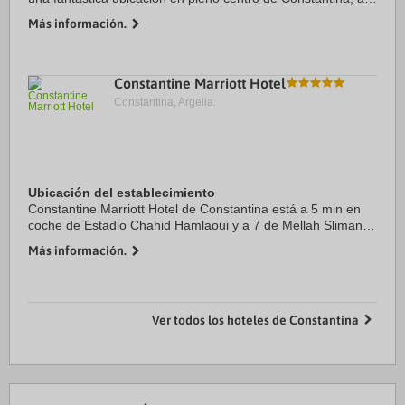
menos de diez minutos a pie de Grand Mosque y Cirta
Más información.
Museum. Además, este hotel se ...
Constantine Marriott Hotel
Constantina, Argelia.
Ubicación del establecimiento
Constantine Marriott Hotel de Constantina está a 5 min en
coche de Estadio Chahid Hamlaoui y a 7 de Mellah Slimane
Bridge & Lift. Además, este hotel de lujo se encuentra a 4,1
Más información.
km de Mezquita Emir Abdel ...
Ver todos los hoteles de Constantina