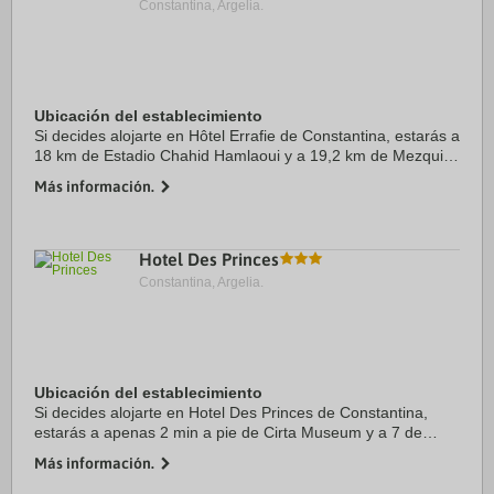
Constantina, Argelia.
Ubicación del establecimiento
Si decides alojarte en Hôtel Errafie de Constantina, estarás a
18 km de Estadio Chahid Hamlaoui y a 19,2 km de Mezquita
Emir Abdel Kader. Además, este hotel se encuentra a 19,4
Más información.
km de Mellah Slimane Bridge ...
Hotel Des Princes
Constantina, Argelia.
Ubicación del establecimiento
Si decides alojarte en Hotel Des Princes de Constantina,
estarás a apenas 2 min a pie de Cirta Museum y a 7 de
Grand Mosque. Además, este hotel se encuentra a 0,9 km
Más información.
de Palacio de Ahmed Bey y a 1,6 km de ...