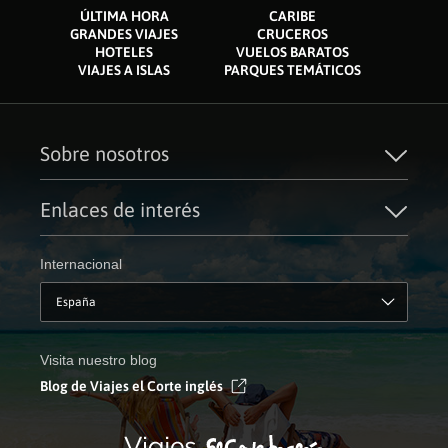
ÚLTIMA HORA
CARIBE
GRANDES VIAJES
CRUCEROS
HOTELES
VUELOS BARATOS
VIAJES A ISLAS
PARQUES TEMÁTICOS
Sobre nosotros
Quiénes somos
Financiación
Enlaces de interés
Sostenibilidad
Turismo accesible
Guías de viaje
Tarjeta El Corte Inglés
Catálogos
Trabaja con nosotros
Internacional
Auto check-in
El Corte Inglés
Condiciones Generales
Canal Ético
Política de privacidad
España
Política de cookies
Accesibilidad
Empresas/ Grupos
Visita nuestro blog
Blog de Viajes el Corte inglés