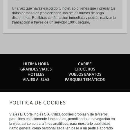
Una vez que hayas escogido tu hotel, solo tienes que ingresar tus
datos personales y seleccionar una de las formas de pago
disponibles. Recibirás confirmación inmediata y podrás realizar tu
transacción a través de un servidor 100% seguro.
ÚLTIMA HORA
CARIBE
GRANDES VIAJES
CRUCEROS
HOTELES
VUELOS BARATOS
VIAJES A ISLAS
PARQUES TEMÁTICOS
POLÍTICA DE COOKIES
Sobre nosotros
Quiénes somos
Viajes El Corte Inglés S.A. utiliza cookies propias y de terceros
Financiación
Enlaces de interés
para fines estrictamente funcionales, permitiendo la navegación en
Sostenibilidad
la web, así como para fines analíticos, para mostrarte publicidad
Turismo accesible
(tanto general como personalizada) en base a un perfil elaborado
Guías de viaje