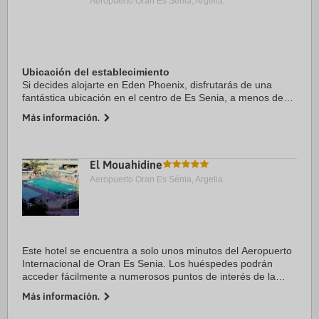
Aeropuerto Oran Es Sénia, Argelia.
Ubicación del establecimiento
Si decides alojarte en Eden Phoenix, disfrutarás de una
fantástica ubicación en el centro de Es Senia, a menos de
15 minutos en coche de Mezquita de Abdelhamid Ben Badis
Más información.
y Estadio Ahmed Zabana. Además, ...
El Mouahidine
Aeropuerto Oran Es Sénia, Argelia.
Este hotel se encuentra a solo unos minutos del Aeropuerto
Internacional de Oran Es Senia. Los huéspedes podrán
acceder fácilmente a numerosos puntos de interés de la
zona: El Museo Demaeght, la Gran Mezquita, la Catedral del
Más información.
Sagrado Corazón, el ...