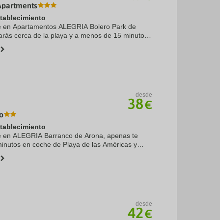
Apartments
stablecimiento
rte en Apartamentos ALEGRIA Bolero Park de
tarás cerca de la playa y a menos de 15 minutos
 Lloret de Mar y Playa de Fenals. Además, este
desde
38
€
o
stablecimiento
te en ALEGRIA Barranco de Arona, apenas te
inutos en coche de Playa de las Américas y
más, este apartotel se encuentra a 5,6 km de
a 6,6 ...
desde
42
€