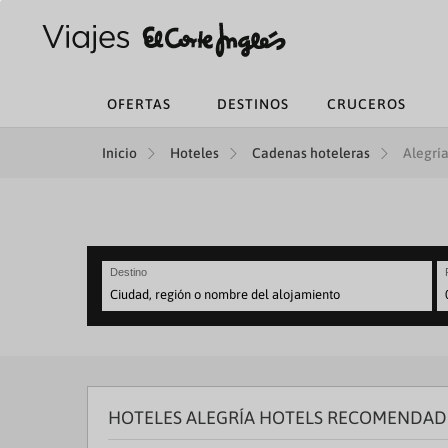
OFERTAS
DESTINOS
CRUCEROS
Inicio
Hoteles
Cadenas hoteleras
Alegría
Destino
N
fo
to
in
wi
th
HOTELES ALEGRÍA HOTELS RECOMENDA
ca
a
se