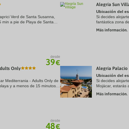
Alegría Sun Vil
a
te.
date.
Ubicación del e
ress
Press
aprici Verd de Santa Susanna,
Si decides alojar
e
the
5 min a pie de Playa de Santa
fantástica zona de
estion
question
. Además, este hotel de playa
estarás a menos d
ark
mark
Más información.
ey
key
Mar y Playa ...
to
t
get
e
the
eyboard
keyboard
ortcuts
shortcuts
desde
39
r
for
€
hanging
changing
dults Only
Alegría Palacio
tes.
dates.
Ubicación del e
ar Mediterrania - Adults Only de
Si decides alojar
playa y a menos de 15 minutos
Mojácar, estarás 
na y Playa de Calella. Además,
de Playa de la Mar
Más información.
Mojácar. Además, 
desde
48
€