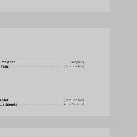
o Mojacar
(Mojácar)
 Paris
(Lloret de Mar)
s Mar
(Lloret de Mar)
Apartments
(Santa Susana)