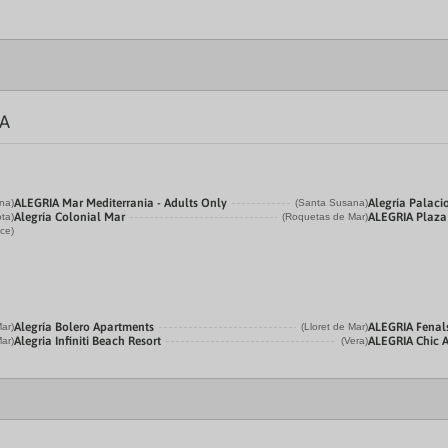
ÍA
ALEGRIA Mar Mediterrania - Adults Only
Alegría Palaci
na)
(Santa Susana)
Alegría Colonial Mar
ALEGRIA Plaza
ota)
(Roquetas de Mar)
ce)
Alegría Bolero Apartments
ALEGRIA Fenal
Mar)
(Lloret de Mar)
Alegria Infiniti Beach Resort
ALEGRIA Chic 
Mar)
(Vera)