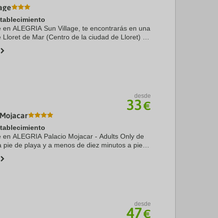
lage
stablecimiento
te en ALEGRIA Sun Village, te encontrarás en una
 Lloret de Mar (Centro de la ciudad de Lloret) y
e 15 minutos en coche de Playa de Lloret de
desde
33
€
 Mojacar
stablecimiento
te en ALEGRIA Palacio Mojacar - Adults Only de
a pie de playa y a menos de diez minutos a pie
ina de la Torre y Club de golf Marina Golf
...
desde
47
€