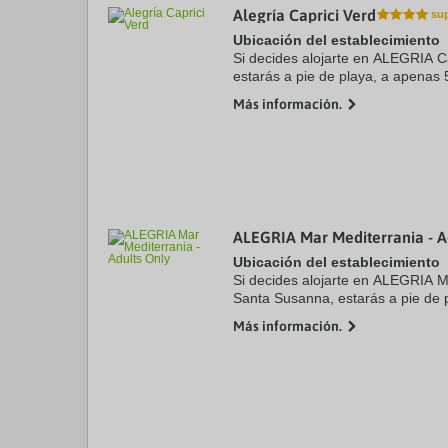
Alegría Caprici Verd
a
da
Ubicación del establecimiento
P
Si decides alojarte en ALEGRIA C
th
estarás a pie de playa, a apenas 
qu
Susana y a 5 de Les Dunes Beach
m
Más información.
k
se encuentra a 7,3 ...
to
ge
th
k
sh
fo
c
ALEGRIA Mar Mediterrania - A
da
Ubicación del establecimiento
Si decides alojarte en ALEGRIA M
Santa Susanna, estarás a pie de 
en coche de Playa de Santa Susa
Más información.
este hotel de ...