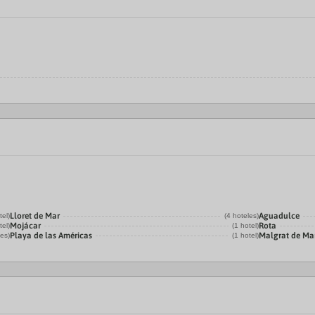
Lloret de Mar
Aguadulce
tel)
(4 hoteles)
Mojácar
Rota
tel)
(1 hotel)
Playa de las Américas
Malgrat de Ma
les)
(1 hotel)