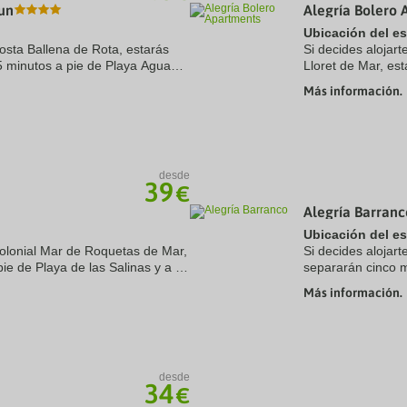
un
Alegría Bolero 
Ubicación del e
osta Ballena de Rota, estarás
Si decides aloja
5 minutos a pie de Playa Agua
Lloret de Mar, es
. Además, este hotel para
a pie de Playa de
Más información.
apartotel se ...
desde
39
€
Alegría Barranc
Ubicación del e
olonial Mar de Roquetas de Mar,
Si decides alojar
pie de Playa de las Salinas y a 7
separarán cinco m
Mar. Además, este hotel de playa
Parque Siam. Ade
Más información.
Playa de Fañabé y 
desde
34
€