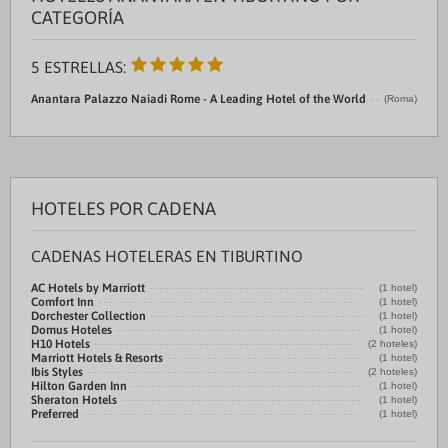
CATEGORÍA
5 ESTRELLAS:
Anantara Palazzo Naiadi Rome - A Leading Hotel of the World
(Roma)
HOTELES POR CADENA
CADENAS HOTELERAS EN TIBURTINO
AC Hotels by Marriott
(1 hotel)
Comfort Inn
(1 hotel)
Dorchester Collection
(1 hotel)
Domus Hoteles
(1 hotel)
H10 Hotels
(2 hoteles)
Marriott Hotels & Resorts
(1 hotel)
Ibis Styles
(2 hoteles)
Hilton Garden Inn
(1 hotel)
Sheraton Hotels
(1 hotel)
Preferred
(1 hotel)