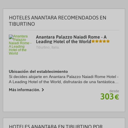
HOTELES ANANTARA RECOMENDADOS EN
TIBURTINO
Anantara Palazzo Naiadi Rome - A
Leading Hotel of the World
Tiburtino, Italia.
Ubicación del establecimiento
Si decides alojarte en Anantara Palazzo Naiadi Rome Hotel -
A Leading Hotel of the World, disfrutarás de una fantástica
ubicación en el centro de Roma, a unos pasos de Via
Más información.
desde
Nazionale y a solo 8 min a pie de ...
303
€
HOTELES ANANTARA EN TIBURTINO POR