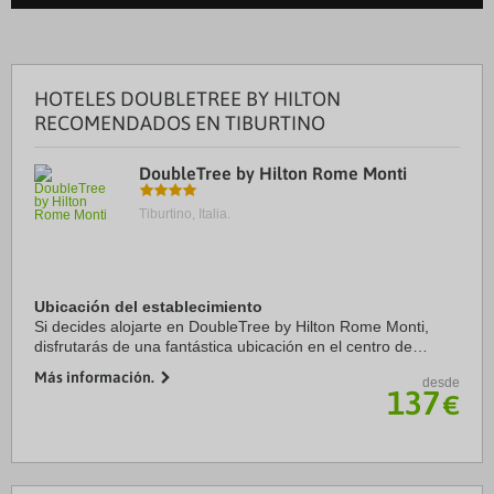
HOTELES DOUBLETREE BY HILTON
RECOMENDADOS EN TIBURTINO
DoubleTree by Hilton Rome Monti
Tiburtino, Italia.
Ubicación del establecimiento
Si decides alojarte en DoubleTree by Hilton Rome Monti,
disfrutarás de una fantástica ubicación en el centro de
Roma, a solo 4 min a pie de Basílica de Santa María la
Más información.
desde
Mayor y a 13 min de Foro romano. ...
137
€