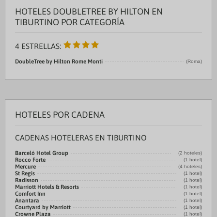
HOTELES DOUBLETREE BY HILTON EN
TIBURTINO POR CATEGORÍA
4 ESTRELLAS:
DoubleTree by Hilton Rome Monti
(Roma)
HOTELES POR CADENA
CADENAS HOTELERAS EN TIBURTINO
Barceló Hotel Group
(2 hoteles)
Rocco Forte
(1 hotel)
Mercure
(4 hoteles)
St Regis
(1 hotel)
Radisson
(1 hotel)
Marriott Hotels & Resorts
(1 hotel)
Comfort Inn
(1 hotel)
Anantara
(1 hotel)
Courtyard by Marriott
(1 hotel)
Crowne Plaza
(1 hotel)