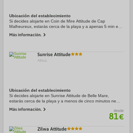
Ubicación del establecimiento
Si decides alojarte en Coin de Mire Attitude de Cap
Malheureux, estarás cerca de la playa y a apenas 5 min en
coche de Playa de Péreybère y a 9 de Grand Bay Beach.
Más información.
Además, este hotel para familias se ...
Sunrise Attitude
Africa.
Ubicación del establecimiento
Si decides alojarte en Sunrise Attitude de Belle Mare,
estarás cerca de la playa y a menos de cinco minutos ne
coche de Belle Mare Beach y Splash N Fun Leisure Park.
Más información.
desde
Además, este hotel con spa se encuentra ...
81
€
Zilwa Attitude