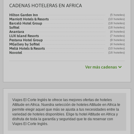
CADENAS HOTELERAS EN AFRICA
Hilton Garden Inn
(5 hoteles)
Marriott Hotels & Resorts
(10 hoteles)
Barceló Hotel Group
(18 hoteles)
Sofitel
(18 hoteles)
Anantara
(4 hoteles)
LUX Island Resorts
(7 hoteles)
Pestana Hotel Group
(9 hoteles)
MGallery by Sofitel
(4 hoteles)
Meliá Hotels & Resorts
(10 hoteles)
Novotel
(16 hoteles)
Ver más cadenas
Viajes El Corte Inglés te ofrece las mejores ofertas de hoteles
Attitude en Africa. Nuestra selección de hoteles Attitude en Africa te
permite elegir aquel que más se ajusta a tus necesidades entre la
variedad de hoteles disponibles. Elige tu hotel Attitude en Africa y
disfruta de toda la garantía y seguridad que te da reservar con
Viajes El Corte Inglés.