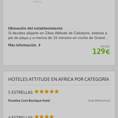
Africa.
Ubicación del establecimiento
Si decides alojarte en Zilwa Attitude de Calodyne, estarás a
pie de playa y a menos de 15 minutos en coche de Grand
Bay Beach y Playa de Péreybère. Además, este complejo de
Más información.
desde
playa se encuentra a 12,4 km de ...
129
€
HOTELES ATTITUDE EN AFRICA POR CATEGORÍA
5 ESTRELLAS:
Paradise Cove Boutique Hotel
(Cap Malheureux)
4 ESTRELLAS: