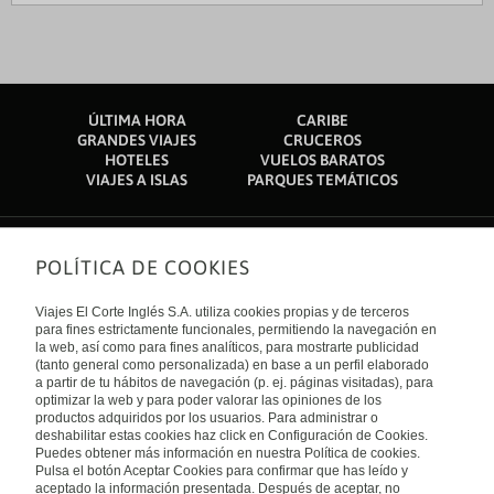
ÚLTIMA HORA
CARIBE
GRANDES VIAJES
CRUCEROS
HOTELES
VUELOS BARATOS
VIAJES A ISLAS
PARQUES TEMÁTICOS
POLÍTICA DE COOKIES
Sobre nosotros
Quiénes somos
Viajes El Corte Inglés S.A. utiliza cookies propias y de terceros
Financiación
Enlaces de interés
para fines estrictamente funcionales, permitiendo la navegación en
Sostenibilidad
la web, así como para fines analíticos, para mostrarte publicidad
Turismo accesible
(tanto general como personalizada) en base a un perfil elaborado
Guías de viaje
Tarjeta El Corte Inglés
a partir de tu hábitos de navegación (p. ej. páginas visitadas), para
Catálogos
Trabaja con nosotros
Internacional
optimizar la web y para poder valorar las opiniones de los
Auto check-in
El Corte Inglés
productos adquiridos por los usuarios. Para administrar o
Condiciones Generales
Canal Ético
deshabilitar estas cookies haz click en Configuración de Cookies.
Política de privacidad
España
Política de cookies
Puedes obtener más información en nuestra Política de cookies.
Accesibilidad
Pulsa el botón Aceptar Cookies para confirmar que has leído y
Empresas/ Grupos
aceptado la información presentada. Después de aceptar, no