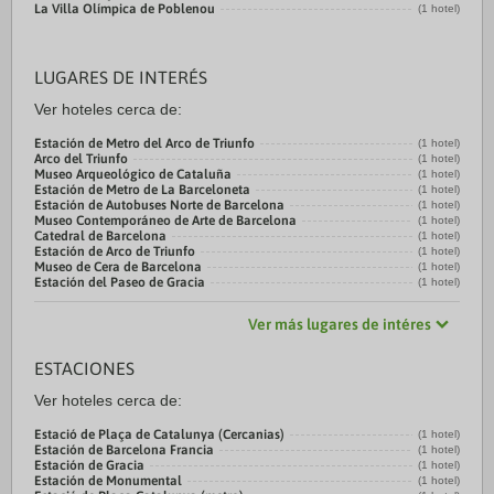
La Villa Olímpica de Poblenou
(1 hotel)
LUGARES DE INTERÉS
Ver hoteles cerca de:
Estación de Metro del Arco de Triunfo
(1 hotel)
Arco del Triunfo
(1 hotel)
Museo Arqueológico de Cataluña
(1 hotel)
Estación de Metro de La Barceloneta
(1 hotel)
Estación de Autobuses Norte de Barcelona
(1 hotel)
Museo Contemporáneo de Arte de Barcelona
(1 hotel)
Catedral de Barcelona
(1 hotel)
Estación de Arco de Triunfo
(1 hotel)
Museo de Cera de Barcelona
(1 hotel)
Estación del Paseo de Gracia
(1 hotel)
Ver más lugares de intéres
ESTACIONES
Ver hoteles cerca de:
Estació de Plaça de Catalunya (Cercanias)
(1 hotel)
Estación de Barcelona Francia
(1 hotel)
Estación de Gracia
(1 hotel)
Estación de Monumental
(1 hotel)