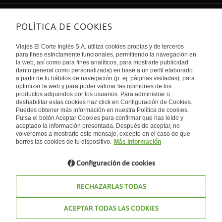
POLÍTICA DE COOKIES
Sobre nosotros
Quiénes somos
Viajes El Corte Inglés S.A. utiliza cookies propias y de terceros
Financiación
Enlaces de interés
para fines estrictamente funcionales, permitiendo la navegación en
Sostenibilidad
la web, así como para fines analíticos, para mostrarte publicidad
Turismo accesible
(tanto general como personalizada) en base a un perfil elaborado
Guías de viaje
Tarjeta El Corte Inglés
a partir de tu hábitos de navegación (p. ej. páginas visitadas), para
Catálogos
Trabaja con nosotros
Internacional
optimizar la web y para poder valorar las opiniones de los
Auto check-in
El Corte Inglés
productos adquiridos por los usuarios. Para administrar o
Condiciones Generales
Canal Ético
deshabilitar estas cookies haz click en Configuración de Cookies.
Política de privacidad
España
Política de cookies
Puedes obtener más información en nuestra Política de cookies.
Accesibilidad
Pulsa el botón Aceptar Cookies para confirmar que has leído y
Empresas/ Grupos
aceptado la información presentada. Después de aceptar, no
Visita nuestro blog
volveremos a mostrarte este mensaje, excepto en el caso de que
borres las cookies de tu dispositivo.
Más información
Blog de Viajes el Corte inglés
Configuración de cookies
RECHAZARLAS TODAS
ACEPTAR TODAS LAS COOKIES