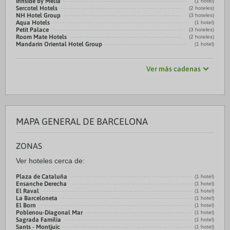
Innside by Meliá
(1 hotel)
Sercotel Hotels
(2 hoteles)
NH Hotel Group
(3 hoteles)
Aqua Hotels
(1 hotel)
Petit Palace
(3 hoteles)
Room Mate Hotels
(2 hoteles)
Mandarin Oriental Hotel Group
(1 hotel)
Ver más cadenas
MAPA GENERAL DE BARCELONA
ZONAS
Ver hoteles cerca de:
Plaza de Cataluña
(1 hotel)
Ensanche Derecha
(1 hotel)
El Raval
(1 hotel)
La Barceloneta
(1 hotel)
El Born
(1 hotel)
Poblenou-Diagonal Mar
(1 hotel)
Sagrada Familia
(1 hotel)
Sants - Montjuic
(1 hotel)