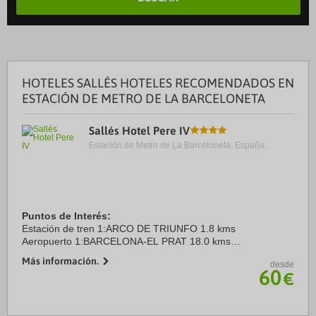
HOTELES SALLÉS HOTELES RECOMENDADOS EN
ESTACIÓN DE METRO DE LA BARCELONETA
Sallés Hotel Pere IV
Estación de Metro de La Barceloneta, España.
Puntos de Interés:
Estación de tren 1:ARCO DE TRIUNFO 1.8 kms
Aeropuerto 1:BARCELONA-EL PRAT 18.0 kms
Puerto:PUERTO DE BARCELONA 3.0 kms
Más información.
desde
Centro Ciudad:CENTRO BARCELONA 2.7 kms
60
€
Recinto ferial 1:CCIB 4.6 kms