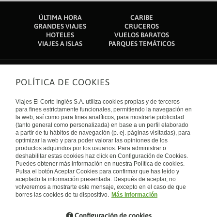
ÚLTIMA HORA
CARIBE
GRANDES VIAJES
CRUCEROS
HOTELES
VUELOS BARATOS
VIAJES A ISLAS
PARQUES TEMÁTICOS
POLÍTICA DE COOKIES
Sobre nosotros
Quiénes somos
Viajes El Corte Inglés S.A. utiliza cookies propias y de terceros
Financiación
Enlaces de interés
para fines estrictamente funcionales, permitiendo la navegación en
Sostenibilidad
la web, así como para fines analíticos, para mostrarte publicidad
Turismo accesible
(tanto general como personalizada) en base a un perfil elaborado
Guías de viaje
Tarjeta El Corte Inglés
a partir de tu hábitos de navegación (p. ej. páginas visitadas), para
Catálogos
Trabaja con nosotros
Internacional
optimizar la web y para poder valorar las opiniones de los
Auto check-in
El Corte Inglés
productos adquiridos por los usuarios. Para administrar o
Condiciones Generales
Canal Ético
deshabilitar estas cookies haz click en Configuración de Cookies.
Política de privacidad
España
Política de cookies
Puedes obtener más información en nuestra Política de cookies.
Accesibilidad
Pulsa el botón Aceptar Cookies para confirmar que has leído y
Empresas/ Grupos
aceptado la información presentada. Después de aceptar, no
Visita nuestro blog
volveremos a mostrarte este mensaje, excepto en el caso de que
borres las cookies de tu dispositivo.
Más información
Blog de Viajes el Corte inglés
Configuración de cookies