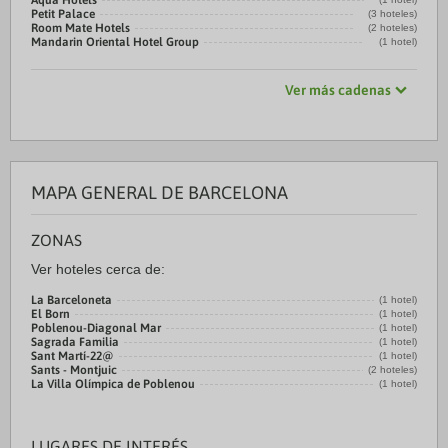
Aqua Hotels
Petit Palace
(3 hoteles)
Room Mate Hotels
(2 hoteles)
Mandarin Oriental Hotel Group
(1 hotel)
Ver más cadenas
MAPA GENERAL DE BARCELONA
ZONAS
Ver hoteles cerca de:
La Barceloneta
(1 hotel)
El Born
(1 hotel)
Poblenou-Diagonal Mar
(1 hotel)
Sagrada Familia
(1 hotel)
Sant Martí-22@
(1 hotel)
Sants - Montjuic
(2 hoteles)
La Villa Olímpica de Poblenou
(1 hotel)
LUGARES DE INTERÉS