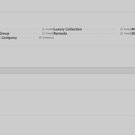
Luxury Collection
Me
(1 hotel)
(1 hotel)
 Group
Ramada
S
(1 hotel)
(1 hotel)
el Company
(5 hoteles)