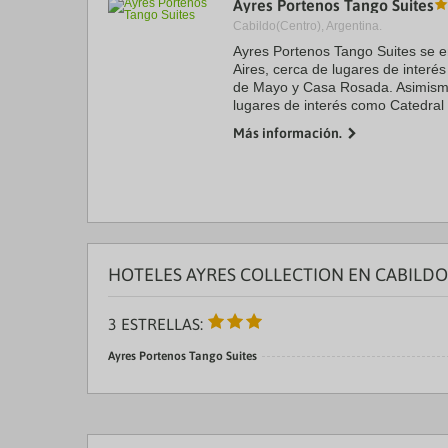
Ayres Portenos Tango Suites
a
Cabildo(Centro), Argentina.
da
P
Ayres Portenos Tango Suites se e
th
Aires, cerca de lugares de inter
qu
de Mayo y Casa Rosada. Asimismo
m
lugares de interés como Catedral M
k
to
Más información.
ge
th
k
sh
fo
c
da
HOTELES AYRES COLLECTION EN CABILDO
3 ESTRELLAS:
Ayres Portenos Tango Suites