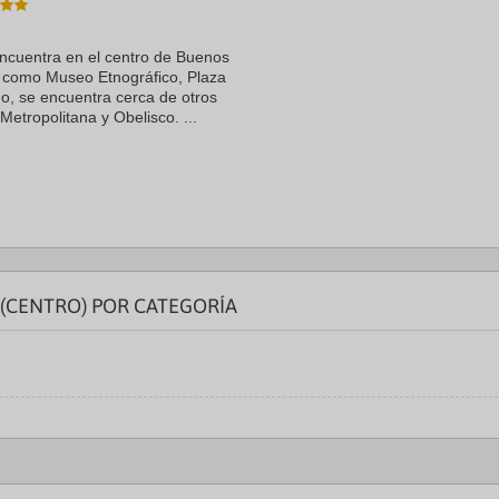
a
te.
date.
ress
Press
ncuentra en el centro de Buenos
e
the
és como Museo Etnográfico, Plaza
estion
question
, se encuentra cerca de otros
ark
mark
etropolitana y Obelisco. ...
ey
key
to
t
get
e
the
eyboard
keyboard
ortcuts
shortcuts
r
for
hanging
changing
tes.
dates.
(CENTRO) POR CATEGORÍA