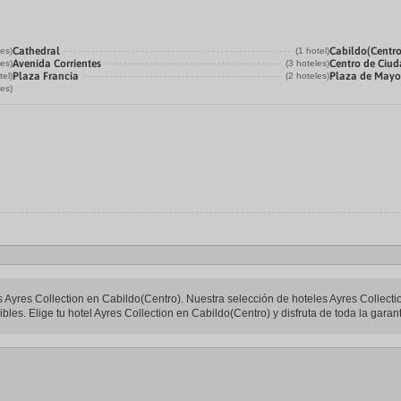
Cathedral
Cabildo(Centro
les)
(1 hotel)
Avenida Corrientes
Centro de Ciu
les)
(3 hoteles)
Plaza Francia
Plaza de May
tel)
(2 hoteles)
les)
les Ayres Collection en Cabildo(Centro). Nuestra selección de hoteles Ayres Collect
bles. Elige tu hotel Ayres Collection en Cabildo(Centro) y disfruta de toda la garan