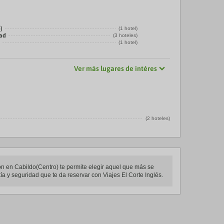
)
(1 hotel)
dad
(3 hoteles)
o
(1 hotel)
Ver más lugares de intéres
(2 hoteles)
ion en Cabildo(Centro) te permite elegir aquel que más se
tía y seguridad que te da reservar con Viajes El Corte Inglés.