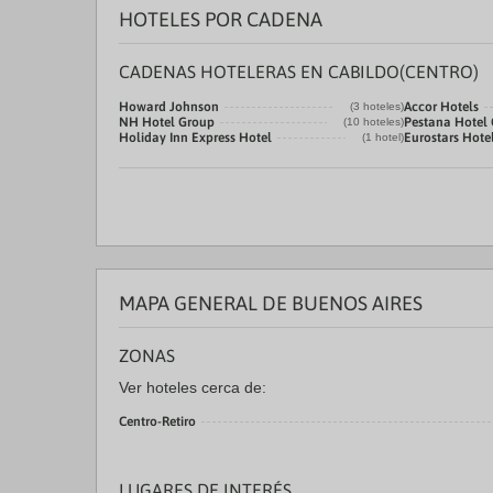
HOTELES POR CADENA
CADENAS HOTELERAS EN CABILDO(CENTRO)
Howard Johnson
Accor Hotels
(3 hoteles)
NH Hotel Group
Pestana Hotel
(10 hoteles)
Holiday Inn Express Hotel
Eurostars Hot
(1 hotel)
MAPA GENERAL DE BUENOS AIRES
ZONAS
Ver hoteles cerca de:
Centro-Retiro
LUGARES DE INTERÉS