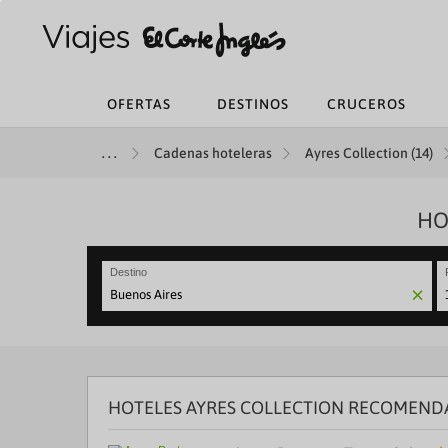
OFERTAS
DESTINOS
CRUCEROS
Cadenas hoteleras
Ayres Collection (14)
HO
Destino
N
fo
to
in
wi
th
HOTELES AYRES COLLECTION RECOMEND
ca
a
se