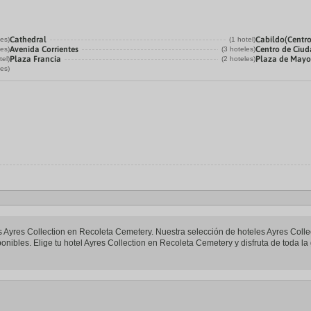
Cathedral
Cabildo(Centro
les)
(1 hotel)
Avenida Corrientes
Centro de Ciu
les)
(3 hoteles)
Plaza Francia
Plaza de May
tel)
(2 hoteles)
les)
les Ayres Collection en Recoleta Cemetery. Nuestra selección de hoteles Ayres Col
onibles. Elige tu hotel Ayres Collection en Recoleta Cemetery y disfruta de toda la