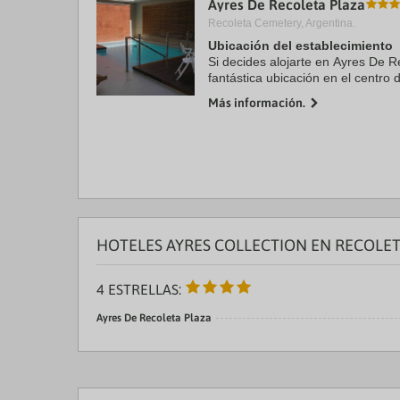
Ayres De Recoleta Plaza
a
Recoleta Cemetery, Argentina.
da
P
Ubicación del establecimiento
th
Si decides alojarte en Ayres De R
qu
fantástica ubicación en el centro 
m
minutos en coche de Teatro Colón
k
Más información.
apartotel de 4 ...
to
ge
th
k
sh
fo
c
da
HOTELES AYRES COLLECTION EN RECOLE
4 ESTRELLAS:
Ayres De Recoleta Plaza