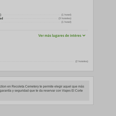
)
(1 hotel)
dad
(3 hoteles)
o
(1 hotel)
Ver más lugares de intéres
(2 hoteles)
lection en Recoleta Cemetery te permite elegir aquel que más
 garantía y seguridad que te da reservar con Viajes El Corte