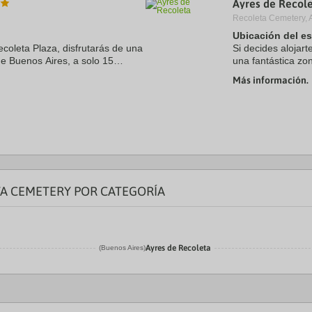
Ayres de Recol
a
Recoleta Cemetery, A
te.
date.
ress
Press
Ubicación del e
e
the
ecoleta Plaza, disfrutarás de una
Si decides alojar
estion
question
de Buenos Aires, a solo 15
una fantástica zo
ark
mark
 y Obelisco. Además, este
pasos de Recoleta
ey
key
Más información.
Recoleta. ...
to
t
get
e
the
eyboard
keyboard
ortcuts
shortcuts
r
for
hanging
changing
tes.
dates.
TA CEMETERY POR CATEGORÍA
Ayres de Recoleta
(Buenos Aires)