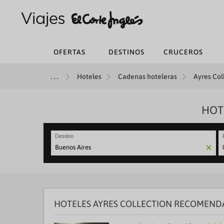
OFERTAS
DESTINOS
CRUCEROS
Hoteles
Cadenas hoteleras
Ayres Coll
HOT
Destino
N
fo
to
in
wi
th
HOTELES AYRES COLLECTION RECOMEND
ca
a
se