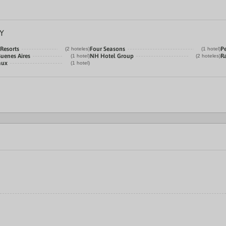
Y
 Resorts
Four Seasons
P
(2 hoteles)
(1 hotel)
Buenes Aires
NH Hotel Group
R
(1 hotel)
(2 hoteles)
aux
(1 hotel)