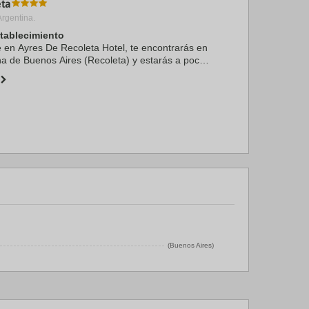
eta
rgentina.
stablecimiento
te en Ayres De Recoleta Hotel, te encontrarás en
na de Buenos Aires (Recoleta) y estarás a pocos
 Mall y a apenas 4 min a pie de Cementerio de
(Buenos Aires)