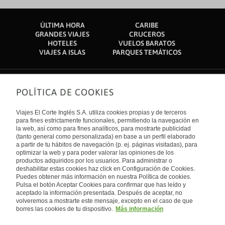
ÚLTIMA HORA
CARIBE
GRANDES VIAJES
CRUCEROS
HOTELES
VUELOS BARATOS
VIAJES A ISLAS
PARQUES TEMÁTICOS
POLÍTICA DE COOKIES
Sobre nosotros
Quiénes somos
Viajes El Corte Inglés S.A. utiliza cookies propias y de terceros
Financiación
Enlaces de interés
para fines estrictamente funcionales, permitiendo la navegación en
Sostenibilidad
la web, así como para fines analíticos, para mostrarte publicidad
Turismo accesible
(tanto general como personalizada) en base a un perfil elaborado
Guías de viaje
Tarjeta El Corte Inglés
a partir de tu hábitos de navegación (p. ej. páginas visitadas), para
Catálogos
Trabaja con nosotros
Internacional
optimizar la web y para poder valorar las opiniones de los
Auto check-in
El Corte Inglés
productos adquiridos por los usuarios. Para administrar o
Condiciones Generales
Canal Ético
deshabilitar estas cookies haz click en Configuración de Cookies.
Política de privacidad
España
Política de cookies
Puedes obtener más información en nuestra Política de cookies.
Accesibilidad
Pulsa el botón Aceptar Cookies para confirmar que has leído y
Empresas/ Grupos
aceptado la información presentada. Después de aceptar, no
Visita nuestro blog
volveremos a mostrarte este mensaje, excepto en el caso de que
borres las cookies de tu dispositivo.
Más información
Blog de Viajes el Corte inglés