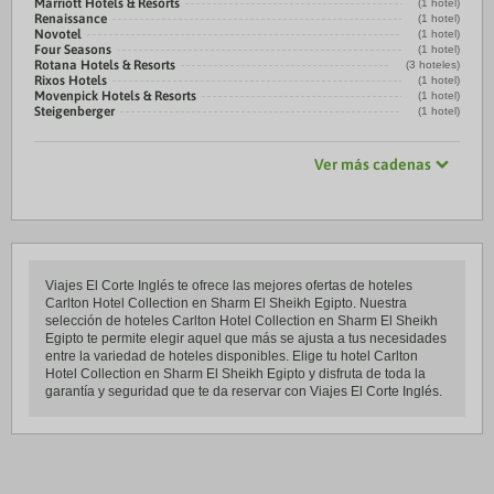
Marriott Hotels & Resorts
(1 hotel)
Renaissance
(1 hotel)
Novotel
(1 hotel)
Four Seasons
(1 hotel)
Rotana Hotels & Resorts
(3 hoteles)
Rixos Hotels
(1 hotel)
Movenpick Hotels & Resorts
(1 hotel)
Steigenberger
(1 hotel)
Ver más cadenas
Viajes El Corte Inglés te ofrece las mejores ofertas de hoteles
Carlton Hotel Collection en Sharm El Sheikh Egipto. Nuestra
selección de hoteles Carlton Hotel Collection en Sharm El Sheikh
Egipto te permite elegir aquel que más se ajusta a tus necesidades
entre la variedad de hoteles disponibles. Elige tu hotel Carlton
Hotel Collection en Sharm El Sheikh Egipto y disfruta de toda la
garantía y seguridad que te da reservar con Viajes El Corte Inglés.