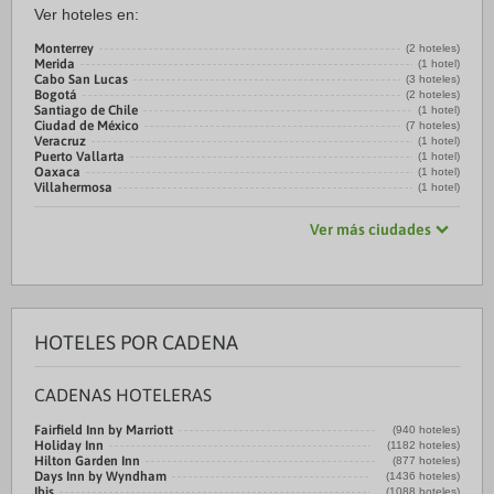
Ver hoteles en:
Monterrey
(2 hoteles)
Merida
(1 hotel)
Cabo San Lucas
(3 hoteles)
Bogotá
(2 hoteles)
Santiago de Chile
(1 hotel)
Ciudad de México
(7 hoteles)
Veracruz
(1 hotel)
Puerto Vallarta
(1 hotel)
Oaxaca
(1 hotel)
Villahermosa
(1 hotel)
Ver más ciudades
HOTELES POR CADENA
CADENAS HOTELERAS
Fairfield Inn by Marriott
(940 hoteles)
Holiday Inn
(1182 hoteles)
Hilton Garden Inn
(877 hoteles)
Days Inn by Wyndham
(1436 hoteles)
Ibis
(1088 hoteles)