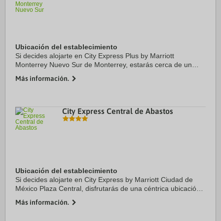
Ubicación del establecimiento
Si decides alojarte en City Express Plus by Marriott
Monterrey Nuevo Sur de Monterrey, estarás cerca de un
centro comercial (conexión disponible), a solo 5 minutos en
Más información.
coche de Instituto Tecnológico de ...
City Express Central de Abastos
Ubicación del establecimiento
Si decides alojarte en City Express by Marriott Ciudad de
México Plaza Central, disfrutarás de una céntrica ubicación
en Ciudad de México, y apenas te separarán 10 minutos en
Más información.
coche de Estadio Foro Sol y ...