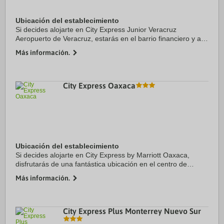
Ubicación del establecimiento
Si decides alojarte en City Express Junior Veracruz
Aeropuerto de Veracruz, estarás en el barrio financiero y a
menos de 15 minutos en coche de Acuario de Veracruz y
Más información.
Paseo del Malecón & Boulevard. Además, ...
City Express Oaxaca
Ubicación del establecimiento
Si decides alojarte en City Express by Marriott Oaxaca,
disfrutarás de una fantástica ubicación en el centro de
Oaxaca, a solo cinco minutos en coche de Iglesia de Santo
Más información.
Domingo de Guzmán y Plaza Zócalo. ...
City Express Plus Monterrey Nuevo Sur