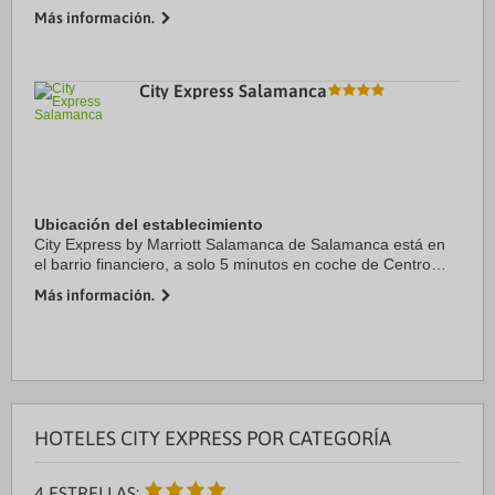
separarán cinco minutos en coche de Museo Nacional de la
Más información.
Muert y Catedral Basilica De Nuestra ...
City Express Salamanca
Ubicación del establecimiento
City Express by Marriott Salamanca de Salamanca está en
el barrio financiero, a solo 5 minutos en coche de Centro
Comercial Vía Alta y Templo de San Agustín. Además, este
Más información.
hotel se encuentra a 9 km de ...
HOTELES CITY EXPRESS POR CATEGORÍA
4 ESTRELLAS: