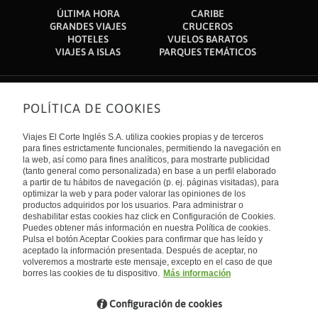
ÚLTIMA HORA
CARIBE
GRANDES VIAJES
CRUCEROS
HOTELES
VUELOS BARATOS
VIAJES A ISLAS
PARQUES TEMÁTICOS
POLÍTICA DE COOKIES
Sobre nosotros
Quiénes somos
Viajes El Corte Inglés S.A. utiliza cookies propias y de terceros
Financiación
Enlaces de interés
para fines estrictamente funcionales, permitiendo la navegación en
Sostenibilidad
la web, así como para fines analíticos, para mostrarte publicidad
Turismo accesible
(tanto general como personalizada) en base a un perfil elaborado
Guías de viaje
Tarjeta El Corte Inglés
a partir de tu hábitos de navegación (p. ej. páginas visitadas), para
Catálogos
Trabaja con nosotros
Internacional
optimizar la web y para poder valorar las opiniones de los
Auto check-in
El Corte Inglés
productos adquiridos por los usuarios. Para administrar o
Condiciones Generales
Canal Ético
deshabilitar estas cookies haz click en Configuración de Cookies.
Política de privacidad
España
Política de cookies
Puedes obtener más información en nuestra Política de cookies.
Accesibilidad
Pulsa el botón Aceptar Cookies para confirmar que has leído y
Empresas/ Grupos
aceptado la información presentada. Después de aceptar, no
Visita nuestro blog
volveremos a mostrarte este mensaje, excepto en el caso de que
borres las cookies de tu dispositivo.
Más información
Blog de Viajes el Corte inglés
Configuración de cookies