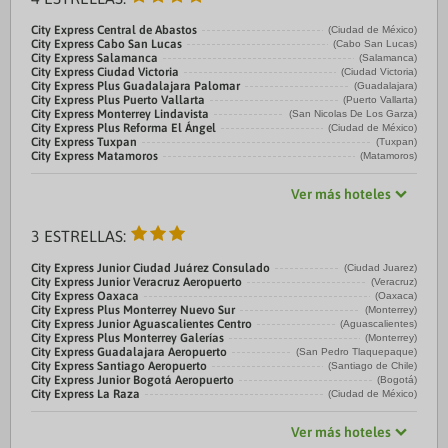
City Express Central de Abastos
(Ciudad de México)
City Express Cabo San Lucas
(Cabo San Lucas)
City Express Salamanca
(Salamanca)
City Express Ciudad Victoria
(Ciudad Victoria)
City Express Plus Guadalajara Palomar
(Guadalajara)
City Express Plus Puerto Vallarta
(Puerto Vallarta)
City Express Monterrey Lindavista
(San Nicolas De Los Garza)
City Express Plus Reforma El Ángel
(Ciudad de México)
City Express Tuxpan
(Tuxpan)
City Express Matamoros
(Matamoros)
Ver más hoteles
3 ESTRELLAS:
City Express Junior Ciudad Juárez Consulado
(Ciudad Juarez)
City Express Junior Veracruz Aeropuerto
(Veracruz)
City Express Oaxaca
(Oaxaca)
City Express Plus Monterrey Nuevo Sur
(Monterrey)
City Express Junior Aguascalientes Centro
(Aguascalientes)
City Express Plus Monterrey Galerías
(Monterrey)
City Express Guadalajara Aeropuerto
(San Pedro Tlaquepaque)
City Express Santiago Aeropuerto
(Santiago de Chile)
City Express Junior Bogotá Aeropuerto
(Bogotá)
City Express La Raza
(Ciudad de México)
Ver más hoteles