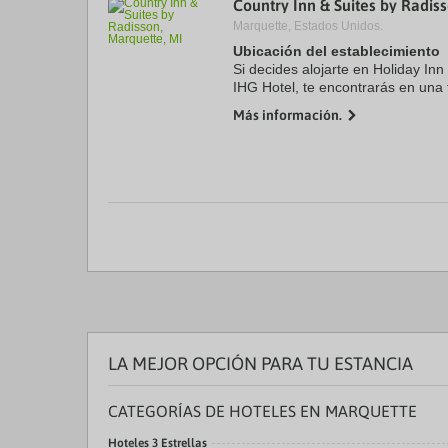
Country Inn & Suites by Radis
a
Marquette, Estados Unidos.
da
P
Ubicación del establecimiento
th
Si decides alojarte en Holiday In
qu
IHG Hotel, te encontrarás en una
m
(Trowbridge Park) y apenas te s
k
Más información.
Lago Superior ...
to
ge
th
k
sh
fo
c
da
LA MEJOR OPCIÓN PARA TU ESTANCIA
CATEGORÍAS DE HOTELES EN MARQUETTE
Hoteles 3 Estrellas