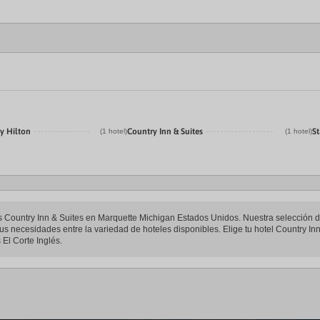
y Hilton
Country Inn & Suites
St
(1 hotel)
(1 hotel)
eles Country Inn & Suites en Marquette Michigan Estados Unidos. Nuestra selección 
us necesidades entre la variedad de hoteles disponibles. Elige tu hotel Country I
 El Corte Inglés.