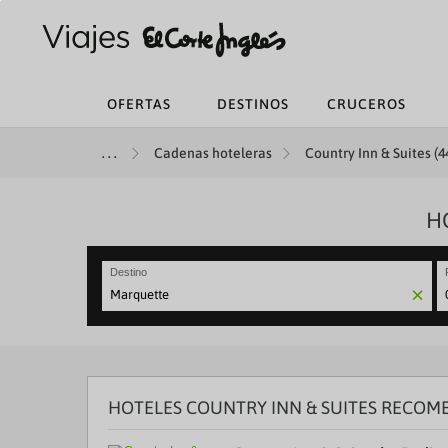
OFERTAS
DESTINOS
CRUCEROS
Cadenas hoteleras
Country Inn & Suites (4
H
Destino
N
fo
to
in
wi
th
HOTELES COUNTRY INN & SUITES RECO
ca
a
se