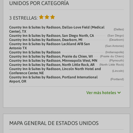
UNIDOS POR CATEGORÍA
3 ESTRELLAS:
Country Inn & Suites by Radisson, Dallas-Love Field (Medical
(Dallas)
Center), TX
Country Inn & Suites by Radisson, San Diego North, CA
(San Diego)
Country Inn & Suites by Radisson, Dearborn, MI
(Dearborn)
Country Inn & Suites by Radisson Lackland AFB San
(San Antonio)
Antonio TX
Country Inn & Suites by Radisson
(Indianapolis)
Country Inn & Suites by Radisson, Prairie du Chien, WI
(Prairie du Chien)
Country Inn & Suites by Radisson, Minneapolis West, MN
(Plymouth)
Country Inn & Suites by Radisson, North Little Rock, AR
(North Little Rock)
Country Inn & Suites by Radisson, Lincoln North Hotel and
(Lincoln)
Conference Center, NE
Country Inn & Suites by Radisson, Portland International
(Portland)
Airport, OR
Ver más hoteles
MAPA GENERAL DE ESTADOS UNIDOS