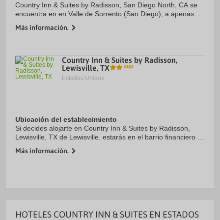
Country Inn & Suites by Radisson, San Diego North, CA se
encuentra en en Valle de Sorrento (San Diego), a apenas
diez minutos en coche de Universidad de California - San
Más información.
Diego y Campo de golf Torrey Pines. ...
Country Inn & Suites by Radisson,
Lewisville, TX
Estados Unidos.
Ubicación del establecimiento
Si decides alojarte en Country Inn & Suites by Radisson,
Lewisville, TX de Lewisville, estarás en el barrio financiero y
a menos de 15 minutos en coche de Centro texano de
Más información.
congresos Gaylord y Centro ...
HOTELES COUNTRY INN & SUITES EN ESTADOS