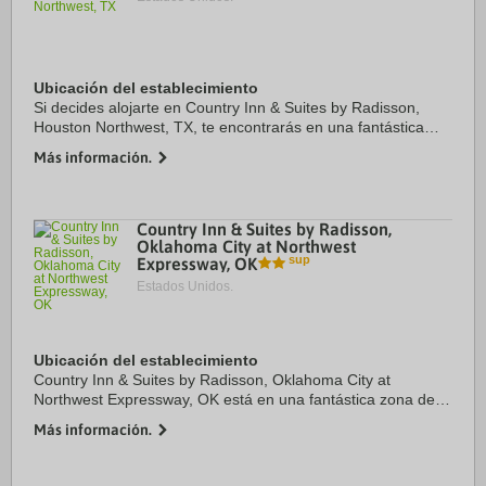
Ubicación del establecimiento
Si decides alojarte en Country Inn & Suites by Radisson,
Houston Northwest, TX, te encontrarás en una fantástica
zona de Houston (Área de la carretera FM 1960) y estarás a
Más información.
menos de 15 minutos en coche de ...
Country Inn & Suites by Radisson,
Oklahoma City at Northwest
Expressway, OK
Estados Unidos.
Ubicación del establecimiento
Country Inn & Suites by Radisson, Oklahoma City at
Northwest Expressway, OK está en una fantástica zona de
Oklahoma City (Central Oklahoma City), a menos de diez
Más información.
minutos en coche de Centro comercial Quail ...