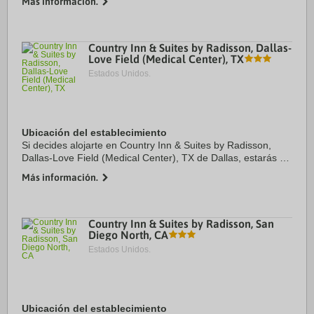
Más información.
de convenciones Salt Palace. Además, ...
Country Inn & Suites by Radisson, Dallas-
Love Field (Medical Center), TX
Estados Unidos.
Ubicación del establecimiento
Si decides alojarte en Country Inn & Suites by Radisson,
Dallas-Love Field (Medical Center), TX de Dallas, estarás en
el barrio financiero y a apenas 4 min en coche de
Más información.
Universidad de Dallas y a 7 de Museo ...
Country Inn & Suites by Radisson, San
Diego North, CA
Estados Unidos.
Ubicación del establecimiento