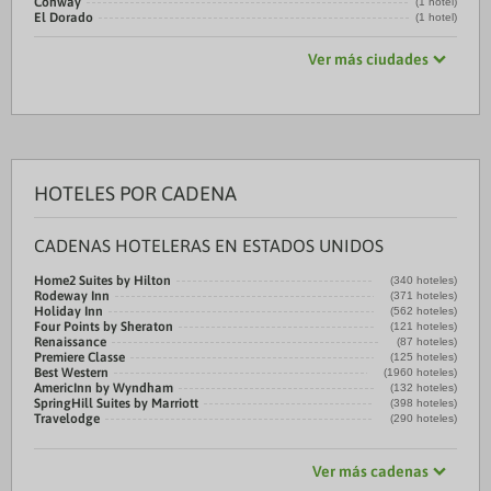
Conway
(1 hotel)
El Dorado
(1 hotel)
Ver más ciudades
HOTELES POR CADENA
CADENAS HOTELERAS EN ESTADOS UNIDOS
Home2 Suites by Hilton
(340 hoteles)
Rodeway Inn
(371 hoteles)
Holiday Inn
(562 hoteles)
Four Points by Sheraton
(121 hoteles)
Renaissance
(87 hoteles)
Premiere Classe
(125 hoteles)
Best Western
(1960 hoteles)
AmericInn by Wyndham
(132 hoteles)
SpringHill Suites by Marriott
(398 hoteles)
Travelodge
(290 hoteles)
Ver más cadenas