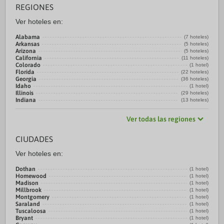
REGIONES
Ver hoteles en:
Alabama
(7 hoteles)
Arkansas
(5 hoteles)
Arizona
(5 hoteles)
California
(11 hoteles)
Colorado
(1 hotel)
Florida
(22 hoteles)
Georgia
(36 hoteles)
Idaho
(1 hotel)
Illinois
(29 hoteles)
Indiana
(13 hoteles)
Ver todas las regiones
CIUDADES
Ver hoteles en:
Dothan
(1 hotel)
Homewood
(1 hotel)
Madison
(1 hotel)
Millbrook
(1 hotel)
Montgomery
(1 hotel)
Saraland
(1 hotel)
Tuscaloosa
(1 hotel)
Bryant
(1 hotel)