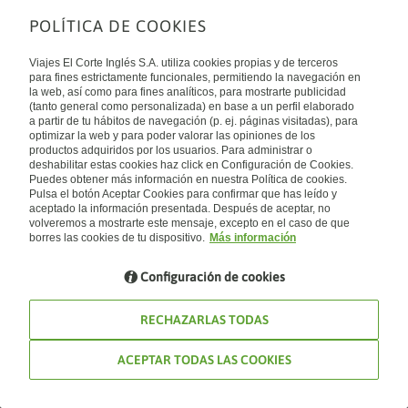
POLÍTICA DE COOKIES
Sobre nosotros
Quiénes somos
Viajes El Corte Inglés S.A. utiliza cookies propias y de terceros
Financiación
Enlaces de interés
para fines estrictamente funcionales, permitiendo la navegación en
Sostenibilidad
la web, así como para fines analíticos, para mostrarte publicidad
Turismo accesible
(tanto general como personalizada) en base a un perfil elaborado
Guías de viaje
Tarjeta El Corte Inglés
a partir de tu hábitos de navegación (p. ej. páginas visitadas), para
Catálogos
Trabaja con nosotros
Internacional
optimizar la web y para poder valorar las opiniones de los
Auto check-in
El Corte Inglés
productos adquiridos por los usuarios. Para administrar o
Condiciones Generales
Canal Ético
deshabilitar estas cookies haz click en Configuración de Cookies.
Política de privacidad
España
Política de cookies
Puedes obtener más información en nuestra Política de cookies.
Accesibilidad
Pulsa el botón Aceptar Cookies para confirmar que has leído y
Empresas/ Grupos
aceptado la información presentada. Después de aceptar, no
Visita nuestro blog
volveremos a mostrarte este mensaje, excepto en el caso de que
borres las cookies de tu dispositivo.
Más información
Blog de Viajes el Corte inglés
Configuración de cookies
RECHAZARLAS TODAS
ACEPTAR TODAS LAS COOKIES
© Viajes El Corte Inglés 2026. Todos los derechos reservados