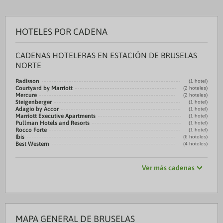
HOTELES POR CADENA
CADENAS HOTELERAS EN ESTACIÓN DE BRUSELAS
NORTE
Radisson
(1 hotel)
Courtyard by Marriott
(2 hoteles)
Mercure
(2 hoteles)
Steigenberger
(1 hotel)
Adagio by Accor
(1 hotel)
Marriott Executive Apartments
(1 hotel)
Pullman Hotels and Resorts
(1 hotel)
Rocco Forte
(1 hotel)
Ibis
(6 hoteles)
Best Western
(4 hoteles)
Ver más cadenas
MAPA GENERAL DE BRUSELAS