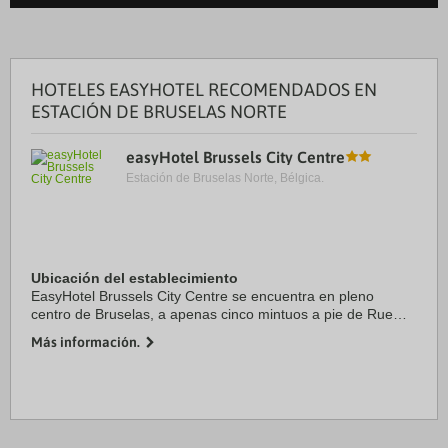
HOTELES EASYHOTEL RECOMENDADOS EN
ESTACIÓN DE BRUSELAS NORTE
easyHotel Brussels City Centre
Estación de Bruselas Norte, Bélgica.
Ubicación del establecimiento
EasyHotel Brussels City Centre se encuentra en pleno
centro de Bruselas, a apenas cinco mintuos a pie de Rue
Neuve y Rue des Bouchers. Además, este hotel se
Más información.
encuentra a 0,9 km de Centro Belga del Cómic y ...