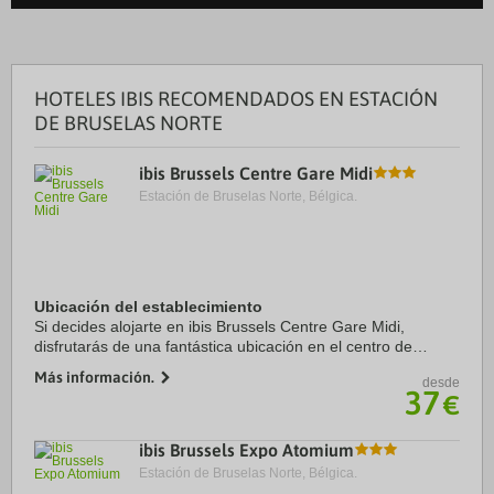
HOTELES IBIS RECOMENDADOS EN ESTACIÓN
DE BRUSELAS NORTE
ibis Brussels Centre Gare Midi
Estación de Bruselas Norte, Bélgica.
Ubicación del establecimiento
Si decides alojarte en ibis Brussels Centre Gare Midi,
disfrutarás de una fantástica ubicación en el centro de
Bruselas, a solo cinco minutos en coche de Manneken Pis y
Más información.
desde
Avenue Louise. Además, este hotel se ...
37
€
ibis Brussels Expo Atomium
Estación de Bruselas Norte, Bélgica.