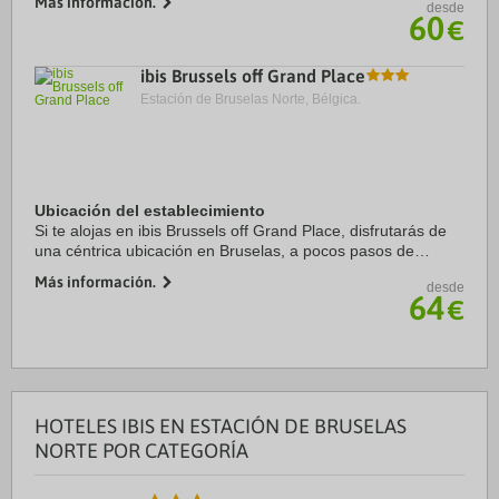
Más información.
desde
Instrumentos Musicales, edificio Old England ...
60
€
ibis Brussels off Grand Place
Estación de Bruselas Norte, Bélgica.
Ubicación del establecimiento
Si te alojas en ibis Brussels off Grand Place, disfrutarás de
una céntrica ubicación en Bruselas, a pocos pasos de
Galerías Reales de Saint Hubert y a cinco minutos a pie de
Más información.
desde
Plaza La Grand Place. Además, ...
64
€
HOTELES IBIS EN ESTACIÓN DE BRUSELAS
NORTE POR CATEGORÍA