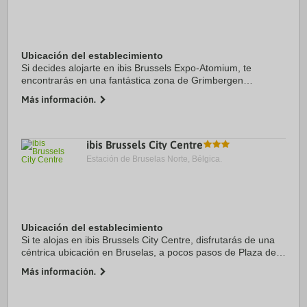
Ubicación del establecimiento
Si decides alojarte en ibis Brussels Expo-Atomium, te
encontrarás en una fantástica zona de Grimbergen
(Strombeek-Bever) y apenas te separarán 15 minutos en
Más información.
coche de Plaza La Grand Place y Estadio del Rey ...
ibis Brussels City Centre
Estación de Bruselas Norte, Bélgica.
Ubicación del establecimiento
Si te alojas en ibis Brussels City Centre, disfrutarás de una
céntrica ubicación en Bruselas, a pocos pasos de Plaza de
Santa Catalina y Brussels Christmas Market. Además, este
Más información.
hotel sostenible se ...