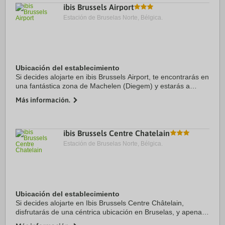
ibis Brussels Airport
Estación de Bruselas Norte, Bélgica.
Ubicación del establecimiento
Si decides alojarte en ibis Brussels Airport, te encontrarás en
una fantástica zona de Machelen (Diegem) y estarás a
menos de 15 minutos en coche de Sede de la OTAN y
Más información.
Atomium. Además, este hotel se ...
ibis Brussels Centre Chatelain
Estación de Bruselas Norte, Bélgica.
Ubicación del establecimiento
Si decides alojarte en Ibis Brussels Centre Châtelain,
disfrutarás de una céntrica ubicación en Bruselas, y apenas
te separarán 10 minutos en coche de Museo de