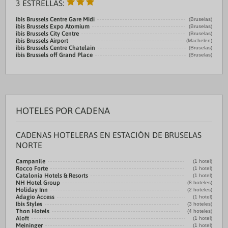
3 ESTRELLAS:
ibis Brussels Centre Gare Midi
(Bruselas)
ibis Brussels Expo Atomium
(Bruselas)
ibis Brussels City Centre
(Bruselas)
ibis Brussels Airport
(Machelen)
ibis Brussels Centre Chatelain
(Bruselas)
ibis Brussels off Grand Place
(Bruselas)
HOTELES POR CADENA
CADENAS HOTELERAS EN ESTACIÓN DE BRUSELAS
NORTE
Campanile
(1 hotel)
Rocco Forte
(1 hotel)
Catalonia Hotels & Resorts
(1 hotel)
NH Hotel Group
(8 hoteles)
Holiday Inn
(2 hoteles)
Adagio Access
(1 hotel)
Ibis Styles
(3 hoteles)
Thon Hotels
(4 hoteles)
Aloft
(1 hotel)
Meininger
(1 hotel)