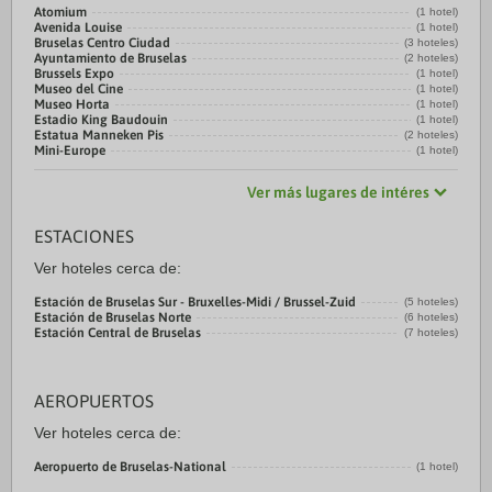
Atomium
(1 hotel)
Avenida Louise
(1 hotel)
Bruselas Centro Ciudad
(3 hoteles)
Ayuntamiento de Bruselas
(2 hoteles)
Brussels Expo
(1 hotel)
Museo del Cine
(1 hotel)
Museo Horta
(1 hotel)
Estadio King Baudouin
(1 hotel)
Estatua Manneken Pis
(2 hoteles)
Mini-Europe
(1 hotel)
Ver más lugares de intéres
ESTACIONES
Ver hoteles cerca de:
Estación de Bruselas Sur - Bruxelles-Midi / Brussel-Zuid
(5 hoteles)
Estación de Bruselas Norte
(6 hoteles)
Estación Central de Bruselas
(7 hoteles)
AEROPUERTOS
Ver hoteles cerca de:
Aeropuerto de Bruselas-National
(1 hotel)