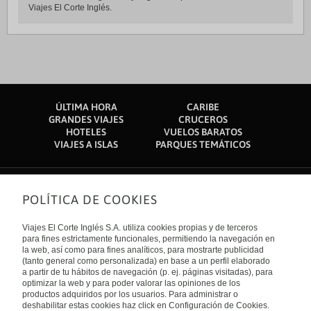
Viajes El Corte Inglés.
ÚLTIMA HORA
CARIBE
GRANDES VIAJES
CRUCEROS
HOTELES
VUELOS BARATOS
VIAJES A ISLAS
PARQUES TEMÁTICOS
POLÍTICA DE COOKIES
Sobre nosotros
Quiénes somos
Viajes El Corte Inglés S.A. utiliza cookies propias y de terceros
Financiación
Enlaces de interés
para fines estrictamente funcionales, permitiendo la navegación en
Sostenibilidad
la web, así como para fines analíticos, para mostrarte publicidad
Turismo accesible
(tanto general como personalizada) en base a un perfil elaborado
Guías de viaje
Tarjeta El Corte Inglés
a partir de tu hábitos de navegación (p. ej. páginas visitadas), para
Catálogos
Trabaja con nosotros
Internacional
optimizar la web y para poder valorar las opiniones de los
Auto check-in
El Corte Inglés
productos adquiridos por los usuarios. Para administrar o
Condiciones Generales
Canal Ético
deshabilitar estas cookies haz click en Configuración de Cookies.
Política de privacidad
España