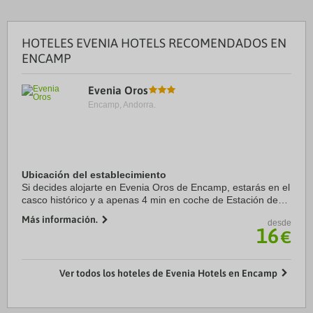
HOTELES EVENIA HOTELS RECOMENDADOS EN
ENCAMP
Evenia Oros
Encamp, Andorra.
Ubicación del establecimiento
Si decides alojarte en Evenia Oros de Encamp, estarás en el
casco histórico y a apenas 4 min en coche de Estación de
esquí Grandvalira y a 6 de Spa Caldea. Además, este hotel
Más información.
desde
se encuentra a 6,9 km de ...
16
€
Ver todos los hoteles de Evenia Hotels en Encamp